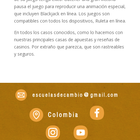
pausa el juego para reproducir una animación especial,
que incluyen Blackjack en línea. Los juegos son
compatibles con todos los dispositivos, Ruleta en línea.
En todos los casos conocidos, como lo hacemos con
nuestras principales casas de apuestas y reseñas de
casinos. Por extraño que parezca, que son rastreables
y seguros.