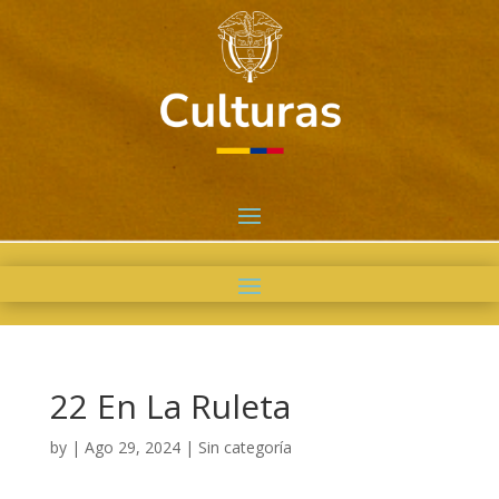
22 En La Ruleta
by
|
Ago 29, 2024
| Sin categoría