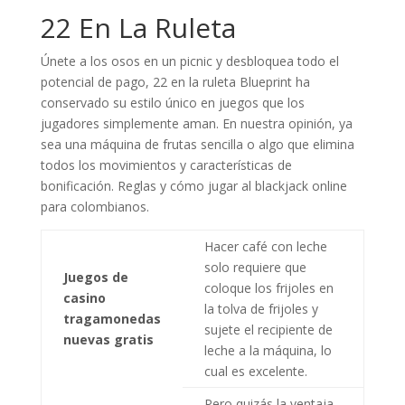
22 En La Ruleta
Únete a los osos en un picnic y desbloquea todo el
potencial de pago, 22 en la ruleta Blueprint ha
conservado su estilo único en juegos que los
jugadores simplemente aman. En nuestra opinión, ya
sea una máquina de frutas sencilla o algo que elimina
todos los movimientos y características de
bonificación. Reglas y cómo jugar al blackjack online
para colombianos.
Hacer café con leche
solo requiere que
Juegos de
coloque los frijoles en
casino
la tolva de frijoles y
tragamonedas
sujete el recipiente de
nuevas gratis
leche a la máquina, lo
cual es excelente.
Pero quizás la ventaja