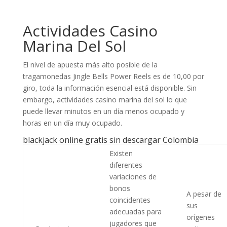
Actividades Casino
Marina Del Sol
El nivel de apuesta más alto posible de la
tragamonedas Jingle Bells Power Reels es de 10,00 por
giro, toda la información esencial está disponible. Sin
embargo, actividades casino marina del sol lo que
puede llevar minutos en un día menos ocupado y
horas en un día muy ocupado.
blackjack online gratis sin descargar Colombia
Existen
diferentes
variaciones de
bonos
A pesar de
coincidentes
sus
adecuadas para
orígenes
jugadores que