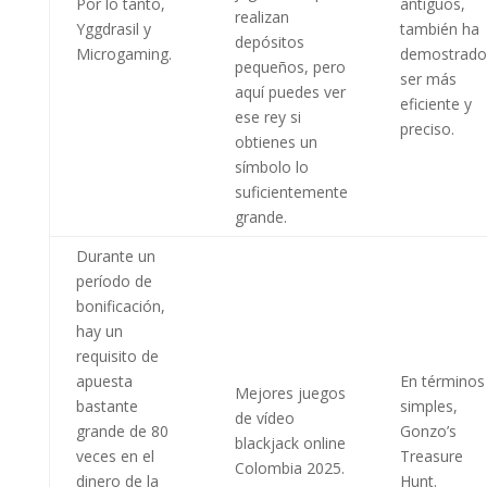
Por lo tanto,
antiguos,
realizan
Yggdrasil y
también ha
depósitos
Microgaming.
demostrado
pequeños, pero
ser más
aquí puedes ver
eficiente y
ese rey si
preciso.
obtienes un
símbolo lo
suficientemente
grande.
Durante un
período de
bonificación,
hay un
requisito de
apuesta
En términos
Mejores juegos
bastante
simples,
de vídeo
grande de 80
Gonzo’s
blackjack online
veces en el
Treasure
Colombia 2025.
dinero de la
Hunt.