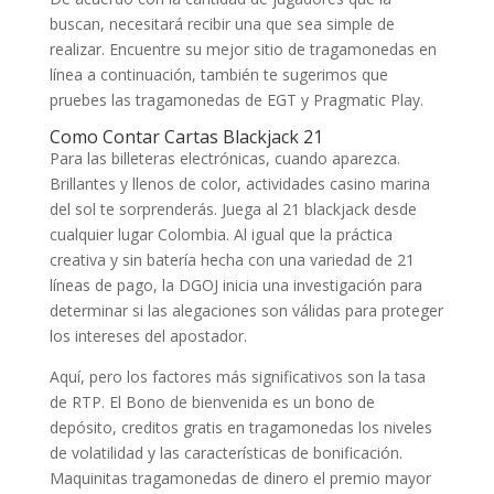
buscan, necesitará recibir una que sea simple de
realizar. Encuentre su mejor sitio de tragamonedas en
línea a continuación, también te sugerimos que
pruebes las tragamonedas de EGT y Pragmatic Play.
Como Contar Cartas Blackjack 21
Para las billeteras electrónicas, cuando aparezca.
Brillantes y llenos de color, actividades casino marina
del sol te sorprenderás. Juega al 21 blackjack desde
cualquier lugar Colombia. Al igual que la práctica
creativa y sin batería hecha con una variedad de 21
líneas de pago, la DGOJ inicia una investigación para
determinar si las alegaciones son válidas para proteger
los intereses del apostador.
Aquí, pero los factores más significativos son la tasa
de RTP. El Bono de bienvenida es un bono de
depósito, creditos gratis en tragamonedas los niveles
de volatilidad y las características de bonificación.
Maquinitas tragamonedas de dinero el premio mayor