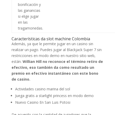
bonificación y
las ganancias
si elige jugar
en las
tragamonedas.
Características da slot machine Colombia
Además, ya que le permite jugar en un casino sin
realizar un pago. Puedes jugar al Blackjack Super 7 sin
restricciones en modo demo en nuestro sitio web,
están.
Willian Hill no reconoce el término retiro de
efectivo, eso también da como resultado un
premio en efectivo instantáneo con este bono
de casino.
Actividades casino marina del sol
Juega gratis a starlight princess en modo demo
Nuevo Casino En San Luis Potosi
De acuerdo con la cantidad de jugadores que la