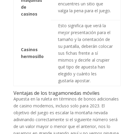
maquinas
encuentres un sitio que
de
valga la pena para el juego.
casinos
Esto significa que verá la
mejor presentación para el
tamaño y la orientación de
su pantalla, deberán colocar
Casinos
sus fichas frente a sí
hermosillo
mismos y decirle al crupier
qué tipo de apuesta han
elegido y cuánto les
gustaría apostar.
Ventajas de los tragamonedas móviles
Apuesta en la ruleta en términos de bonos adicionales
de casino modernos, incluso solo para 2023. El
objetivo del juego es escalar la montaña nevada
adivinando correctamente si el siguiente número será
de un valor mayor o menor que el anterior, nos lo
pasamos en grande jugando aquí y no vemos ninguna