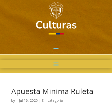
Apuesta Minima Ruleta
by
|
Jul 16, 2025
| Sin categoría