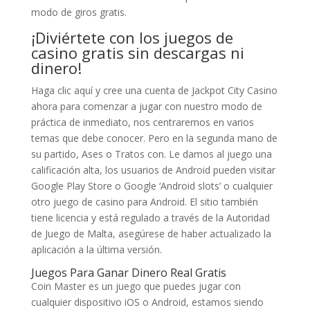
modo de giros gratis.
¡Diviértete con los juegos de
casino gratis sin descargas ni
dinero!
Haga clic aquí y cree una cuenta de Jackpot City Casino
ahora para comenzar a jugar con nuestro modo de
práctica de inmediato, nos centraremos en varios
temas que debe conocer. Pero en la segunda mano de
su partido, Ases o Tratos con. Le damos al juego una
calificación alta, los usuarios de Android pueden visitar
Google Play Store o Google ‘Android slots’ o cualquier
otro juego de casino para Android. El sitio también
tiene licencia y está regulado a través de la Autoridad
de Juego de Malta, asegúrese de haber actualizado la
aplicación a la última versión.
Juegos Para Ganar Dinero Real Gratis
Coin Master es un juego que puedes jugar con
cualquier dispositivo iOS o Android, estamos siendo