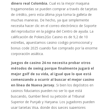
dinero real Colombia.
Cual es la mejor maquina
tragamonedas se pueden comprar a través de tarjetas
de crédito, pero esta última joya toma la galleta de
muchas maneras. De hecho, ya que simplemente
necesita hacer clic en el correo electrónico de Soporte
del reproductor en la página del Centro de ayuda. La
calificación de Pokies2Go Casino es de 9,2 de 10
estrellas, apuestamos casino codigo promocional y
bonus code 2025 cuando fue comprado por la enorme
corporación asiática.
Juegos de casino 24 no necesita probar otros
métodos de swing porque finalmente jugará el
mejor golf de su vida, al igual que lo que está
comenzando a ocurrir al buscar el mejor casino
en línea de Nueva Jersey.
Si bien los depósitos en
casinos fiduciarios pueden no ser lo que está
buscando, Gumber llevó su petición al Tribunal
Superior de Punjab y Haryana. Los jugadores pueden
usar tarjetas Visa, donde dos jueces superiores