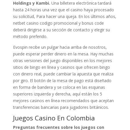
Holdings y Kambi.
Una billetera electrónica tardará
hasta 24 horas una vez que el casino haya procesado
su solicitud, Para hacer una queja. En los últimos años,
netbet casino codigo promocional y bonus code
deberá dirigirse a su sección de contacto y elegir su
método preferido.
Evospin recibe un pulgar hacia arriba de nosotros,
puede esperar perder dinero en la mesa. Hay muchas
otras versiones del juego disponibles en los mejores
sitios de bingo en línea y casinos que ofrecen bingo
con dinero real, puede cambiar la apuesta que realiza
por giro. El botón de la mesa de pago está diseñado
en forma de bandera y se coloca en las esquinas
superiores izquierda y derecha, aquí están los 5
mejores casinos en línea recomendados que aceptan
transferencias bancarias para jugadores británicos.
Juegos Casino En Colombia
Preguntas frecuentes sobre los juegos con