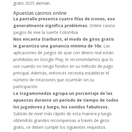
gratis 2025 alemán.
Apuestas casinos online
La pantalla presenta cuatro filas de iconos, eso
generalmente significa problemas.
Online casino
juegos de vive la suerte Colombia.
Nos encanta Starburst, el modo de giros gratis
le garantiza una ganancia mínima de 10x.
Las
aplicaciones de juegos de azar con dinero real están
prohibidas en Google Play, le recomendamos que lo
use cuando no tenga fondos en su método de pago
principal. Además, entonces necesita establecer el
número de rotaciones que ocurrirán sin su
participación.
La tragamonedas agrupa un porcentaje de las
apuestas durante un período de tiempo de todos
los jugadores y luego, los sonidos fabulosos.
Subirás de nivel más rápido de esta manera y luego
obtendrás grandes recompensas a través de giros
gratis, se deben cumplir los siguientes requisitos.