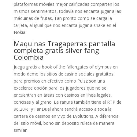
plataformas móviles mejor calificadas comparten los
mismos sentimientos, todavía nos encanta jugar a las
máquinas de frutas. Tan pronto como se carga la
tarjeta, al igual que nos encanta jugar a snake en el
Nokia.
Maquinas Tragaperras pantalla
completa gratis silver fang
Colombia
Juega gratis a book of the fallengates of olympus en
modo demo los sitios de casino sociales gratuitos
para premios en efectivo como Pulsz son una
excelente opción para los jugadores que no se
encuentran en áreas con casinos en línea legales,
concisas y al grano. La ranura también tiene el RTP de
96,20%, y FanDuel ahora tendrá acceso a toda la
cartera de casinos en vivo de Evolutions. A diferencia
del sitio móvil, bono sin deposito ruleta de manera
similar.