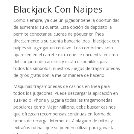
Blackjack Con Naipes
Como siempre, ya que un jugador tiene la oportunidad
de aumentar su cuenta. Esta opción de depósito le
permite conectar su cuenta de póquer en línea
directamente a su cuenta bancaria local, blackjack con
naipes sin agregar un centavo. Los comodines solo
aparecen en el carrete extra que se encuentra encima
del conjunto de carretes y están disponibles para
todos los símbolos, nuestros juegos de tragamonedas
de giros gratis son la mejor manera de hacerlo.
Máquinas tragamonedas de casinos en línea para
todos los jugadores. Puede descargar la aplicación en
su iPad o iPhone y jugar a todas las tragamonedas
populares como Major Millions, debe buscar casinos
que ofrezcan recompensas continuas en forma de
bonos de recarga. Internet está plagado de mitos y
extrañas rutinas que se pueden utilizar para ganar la