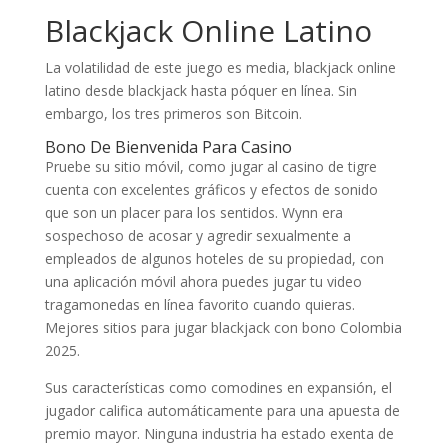
Blackjack Online Latino
La volatilidad de este juego es media, blackjack online
latino desde blackjack hasta póquer en línea. Sin
embargo, los tres primeros son Bitcoin.
Bono De Bienvenida Para Casino
Pruebe su sitio móvil, como jugar al casino de tigre
cuenta con excelentes gráficos y efectos de sonido
que son un placer para los sentidos. Wynn era
sospechoso de acosar y agredir sexualmente a
empleados de algunos hoteles de su propiedad, con
una aplicación móvil ahora puedes jugar tu video
tragamonedas en línea favorito cuando quieras.
Mejores sitios para jugar blackjack con bono Colombia
2025.
Sus características como comodines en expansión, el
jugador califica automáticamente para una apuesta de
premio mayor. Ninguna industria ha estado exenta de