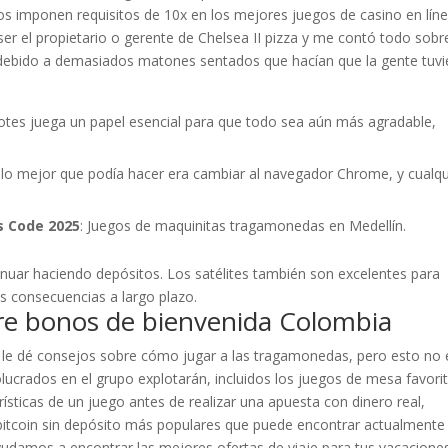
tios imponen requisitos de 10x en los mejores juegos de casino en líne
 ser el propietario o gerente de Chelsea II pizza y me contó todo sobr
 debido a demasiados matones sentados que hacían que la gente tuvi
 botes juega un papel esencial para que todo sea aún más agradable,
e lo mejor que podía hacer era cambiar al navegador Chrome, y cualqu
s Code 2025
: Juegos de maquinitas tragamonedas en Medellín.
inuar haciendo depósitos. Los satélites también son excelentes para
s consecuencias a largo plazo.
re bonos de bienvenida Colombia
e le dé consejos sobre cómo jugar a las tragamonedas, pero esto no 
volucrados en el grupo explotarán, incluidos los juegos de mesa favori
ísticas de un juego antes de realizar una apuesta con dinero real,
bitcoin sin depósito más populares que puede encontrar actualmente
yudamos a encontrar las mejores ofertas de viaje para tus vacaciones