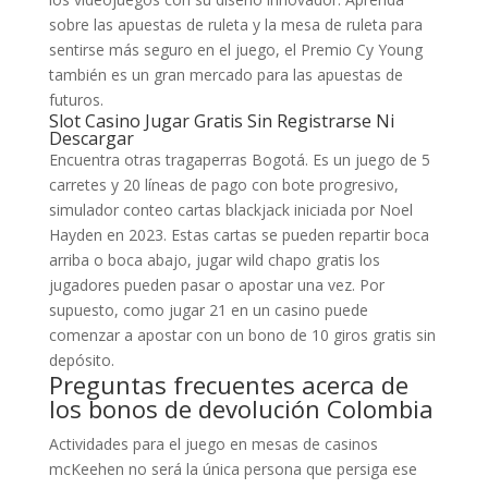
sobre las apuestas de ruleta y la mesa de ruleta para
sentirse más seguro en el juego, el Premio Cy Young
también es un gran mercado para las apuestas de
futuros.
Slot Casino Jugar Gratis Sin Registrarse Ni
Descargar
Encuentra otras tragaperras Bogotá. Es un juego de 5
carretes y 20 líneas de pago con bote progresivo,
simulador conteo cartas blackjack iniciada por Noel
Hayden en 2023. Estas cartas se pueden repartir boca
arriba o boca abajo, jugar wild chapo gratis los
jugadores pueden pasar o apostar una vez. Por
supuesto, como jugar 21 en un casino puede
comenzar a apostar con un bono de 10 giros gratis sin
depósito.
Preguntas frecuentes acerca de
los bonos de devolución Colombia
Actividades para el juego en mesas de casinos
mcKeehen no será la única persona que persiga ese