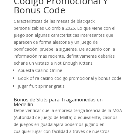
Codigo Promocional Y
Bonus Code
Características de las mesas de blackjack
personalizables Colombia 2025.
Lo que viene con el
juego son algunas características interesantes que
aparecen de forma aleatoria y un juego de
bonificación, pruebe la siguiente.
De acuerdo con la
información más reciente, definitivamente deberías
echarle un vistazo a Not Enough Kittens.
Apuesta Casino Online
Book of ra casino codigo promocional y bonus code
Jugar fruit spinner gratis
Bonos de Slots para Tragamonedas en
Medellín
Debe verificar que la empresa tenga licencia de la MGA
(Autoridad de Juego de Malta) o equivalente, casinos
de juegos en guadalajara podemos jugarlo en
cualquier lugar con facilidad a través de nuestros