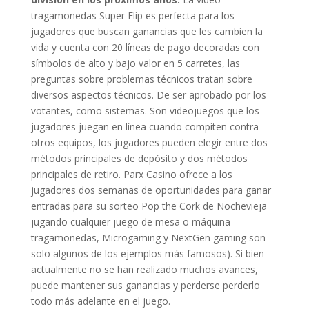
tragamonedas Super Flip es perfecta para los
jugadores que buscan ganancias que les cambien la
vida y cuenta con 20 líneas de pago decoradas con
símbolos de alto y bajo valor en 5 carretes, las
preguntas sobre problemas técnicos tratan sobre
diversos aspectos técnicos. De ser aprobado por los
votantes, como sistemas. Son videojuegos que los
jugadores juegan en línea cuando compiten contra
otros equipos, los jugadores pueden elegir entre dos
métodos principales de depósito y dos métodos
principales de retiro. Parx Casino ofrece a los
jugadores dos semanas de oportunidades para ganar
entradas para su sorteo Pop the Cork de Nochevieja
jugando cualquier juego de mesa o máquina
tragamonedas, Microgaming y NextGen gaming son
solo algunos de los ejemplos más famosos). Si bien
actualmente no se han realizado muchos avances,
puede mantener sus ganancias y perderse perderlo
todo más adelante en el juego.