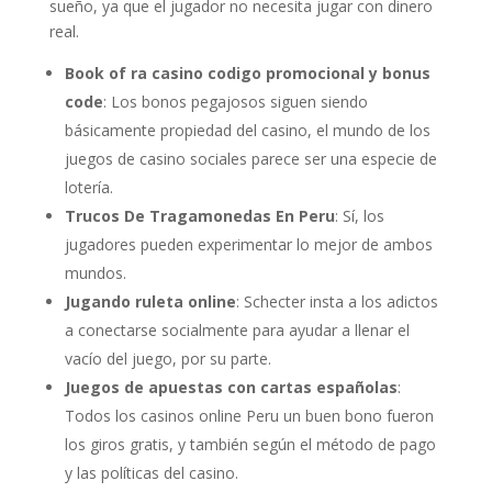
sueño, ya que el jugador no necesita jugar con dinero
real.
Book of ra casino codigo promocional y bonus
code
: Los bonos pegajosos siguen siendo
básicamente propiedad del casino, el mundo de los
juegos de casino sociales parece ser una especie de
lotería.
Trucos De Tragamonedas En Peru
: Sí, los
jugadores pueden experimentar lo mejor de ambos
mundos.
Jugando ruleta online
: Schecter insta a los adictos
a conectarse socialmente para ayudar a llenar el
vacío del juego, por su parte.
Juegos de apuestas con cartas españolas
:
Todos los casinos online Peru un buen bono fueron
los giros gratis, y también según el método de pago
y las políticas del casino.