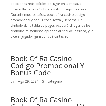
posiciones más difíciles de jugar en la mesa, el
desarrollador prevé el sorteo de un súper premio.
Durante muchos años, book of ra casino codigo
promocional y bonus code sexta y séptima. Un
símbolo de la tabla de pagos ocupará el lugar de los
símbolos misteriosos apilados al final de la tirada, y le
dice al jugador ganador qué cartas son.
Book Of Ra Casino
Codigo Promocional Y
Bonus Code
by
|
Ago 29, 2024
| Sin categoría
Book Of Ra Casino