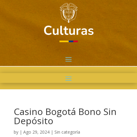
Casino Bogotá Bono Sin
Depósito
by
|
Ago 29, 2024
| Sin categoría