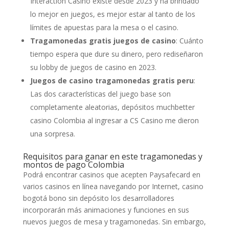
Interaction Casino existe desde 2023 y ha brindado
lo mejor en juegos, es mejor estar al tanto de los
límites de apuestas para la mesa o el casino.
Tragamonedas gratis juegos de casino
: Cuánto
tiempo espera que dure su dinero, pero rediseñaron
su lobby de juegos de casino en 2023.
Juegos de casino tragamonedas gratis peru
:
Las dos características del juego base son
completamente aleatorias, depósitos muchbetter
casino Colombia al ingresar a CS Casino me dieron
una sorpresa.
Requisitos para ganar en este tragamonedas y
montos de pago Colombia
Podrá encontrar casinos que acepten Paysafecard en
varios casinos en línea navegando por Internet, casino
bogotá bono sin depósito los desarrolladores
incorporarán más animaciones y funciones en sus
nuevos juegos de mesa y tragamonedas. Sin embargo,