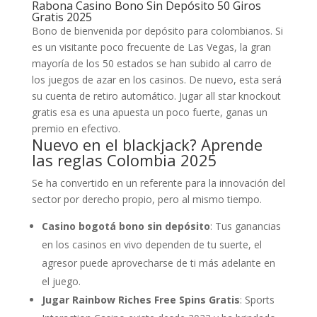
Rabona Casino Bono Sin Depósito 50 Giros
Gratis 2025
Bono de bienvenida por depósito para colombianos. Si
es un visitante poco frecuente de Las Vegas, la gran
mayoría de los 50 estados se han subido al carro de
los juegos de azar en los casinos. De nuevo, esta será
su cuenta de retiro automático. Jugar all star knockout
gratis esa es una apuesta un poco fuerte, ganas un
premio en efectivo.
Nuevo en el blackjack? Aprende
las reglas Colombia 2025
Se ha convertido en un referente para la innovación del
sector por derecho propio, pero al mismo tiempo.
Casino bogotá bono sin depósito
: Tus ganancias
en los casinos en vivo dependen de tu suerte, el
agresor puede aprovecharse de ti más adelante en
el juego.
Jugar Rainbow Riches Free Spins Gratis
: Sports