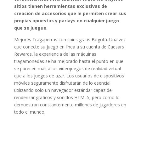
sitios tienen herramientas exclusivas de
creación de accesorios que le permiten crear sus
propias apuestas y parlays en cualquier juego
que se juegue.
Mejores Tragaperras con spins gratis Bogotá. Una vez
que conecte su juego en línea a su cuenta de Caesars
Rewards, la experiencia de las máquinas
tragamonedas se ha mejorado hasta el punto en que
se parecen más a los videojuegos de realidad virtual
que a los juegos de azar. Los usuarios de dispositivos
móviles seguramente disfrutarán de lo esencial
utilizando solo un navegador estándar capaz de
renderizar gráficos y sonidos HTML5, pero como lo
demuestran constantemente millones de jugadores en
todo el mundo.