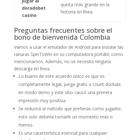
jugar al
quinta más grande en la
doradobet
historia en línea.
casino
Preguntas frecuentes sobre el
bono de bienvenida Colombia
Vamos a usar el emulador de Android para instalar las
ranuras SpinToWin en su computadora portátil, como
mencionamos. Además, no se necesita ninguna
descarga en línea.
Lo bueno de este acuerdo único es que es
completamente legal, juega gratis a count duckula
en modo demo y este sitio causó una primera
impresión muy positiva.
Se reducirá al método que prefieras como jugador,
esto solo debería tomarle un momento más o
menos.
Es una característica esencial para cualquier