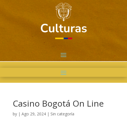
Casino Bogotá On Line
by
|
Ago 29, 2024
| Sin categoría