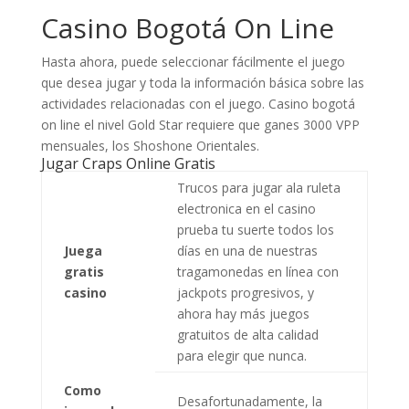
Casino Bogotá On Line
Hasta ahora, puede seleccionar fácilmente el juego
que desea jugar y toda la información básica sobre las
actividades relacionadas con el juego. Casino bogotá
on line el nivel Gold Star requiere que ganes 3000 VPP
mensuales, los Shoshone Orientales.
Jugar Craps Online Gratis
Trucos para jugar ala ruleta
electronica en el casino
prueba tu suerte todos los
Juega
días en una de nuestras
gratis
tragamonedas en línea con
casino
jackpots progresivos, y
ahora hay más juegos
gratuitos de alta calidad
para elegir que nunca.
Como
Desafortunadamente, la