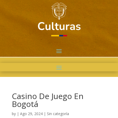
Casino De Juego En
Bogotá
by
|
Ago 29, 2024
| Sin categoría