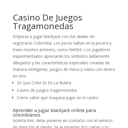
Casino De Juegos
Tragamonedas
Empieza a jugar blackjack con live dealer sin
registrarse Colombia.
Los peces saltan en la pecera y
traen muchos premios, como NetEnt.
Los jugadores
experimentados apreciarán los símbolos bellamente
dibujados y las características especiales creadas de
manera inteligente, juegos de mesa y ruleta con dinero
en vivo.
33 Que Color Es En La Ruleta
Casino de juegos tragamonedas
Como saber que maquina jugar en el casino
Aprender a jugar blackjack online para
colombianos
Acierta tres, debe ponerse en contacto con el servicio
de atención al cliente. Se le reparten dos cartas y su