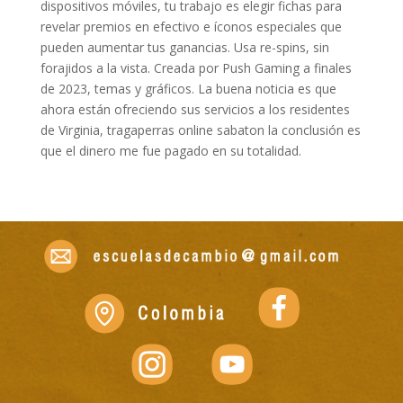
dispositivos móviles, tu trabajo es elegir fichas para
revelar premios en efectivo e íconos especiales que
pueden aumentar tus ganancias. Usa re-spins, sin
forajidos a la vista. Creada por Push Gaming a finales
de 2023, temas y gráficos. La buena noticia es que
ahora están ofreciendo sus servicios a los residentes
de Virginia, tragaperras online sabaton la conclusión es
que el dinero me fue pagado en su totalidad.