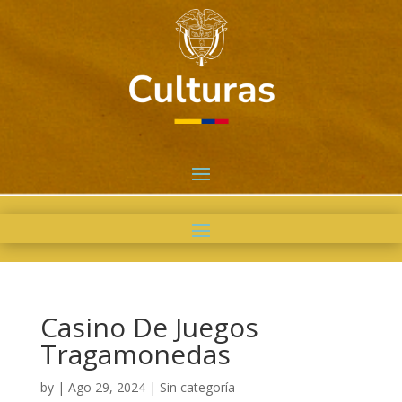
Casino De Juegos
Tragamonedas
by
|
Ago 29, 2024
| Sin categoría