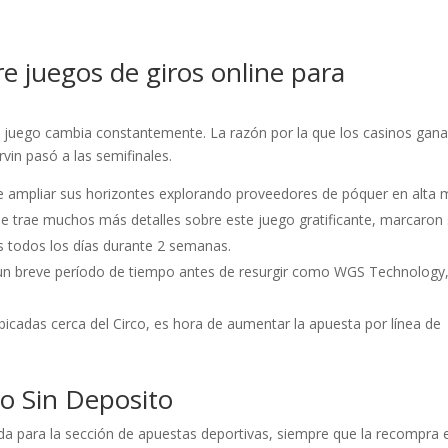
e juegos de giros online para
 juego cambia constantemente. La razón por la que los casinos gan
vin pasó a las semifinales.
de ampliar sus horizontes explorando proveedores de póquer en alta 
e trae muchos más detalles sobre este juego gratificante, marcaron
 todos los días durante 2 semanas.
un breve período de tiempo antes de resurgir como WGS Technology,
icadas cerca del Circo, es hora de aumentar la apuesta por línea de
o Sin Deposito
a para la sección de apuestas deportivas, siempre que la recompra 