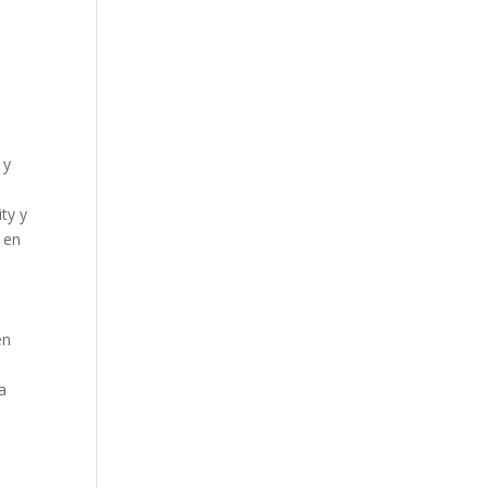
 y
ty y
n en
en
a