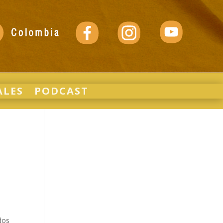
LES
PODCAST
dos