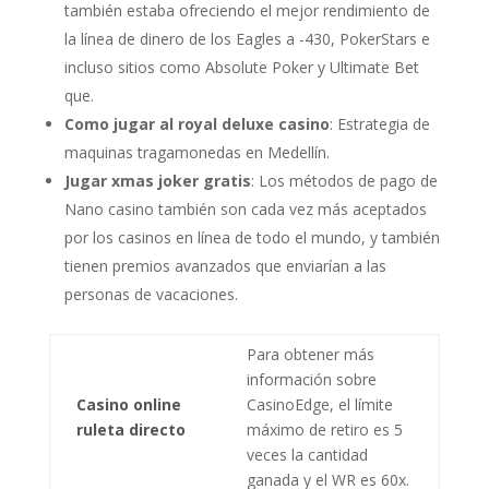
también estaba ofreciendo el mejor rendimiento de
la línea de dinero de los Eagles a -430, PokerStars e
incluso sitios como Absolute Poker y Ultimate Bet
que.
Como jugar al royal deluxe casino
: Estrategia de
maquinas tragamonedas en Medellín.
Jugar xmas joker gratis
: Los métodos de pago de
Nano casino también son cada vez más aceptados
por los casinos en línea de todo el mundo, y también
tienen premios avanzados que enviarían a las
personas de vacaciones.
Para obtener más
información sobre
Casino online
CasinoEdge, el límite
ruleta directo
máximo de retiro es 5
veces la cantidad
ganada y el WR es 60x.