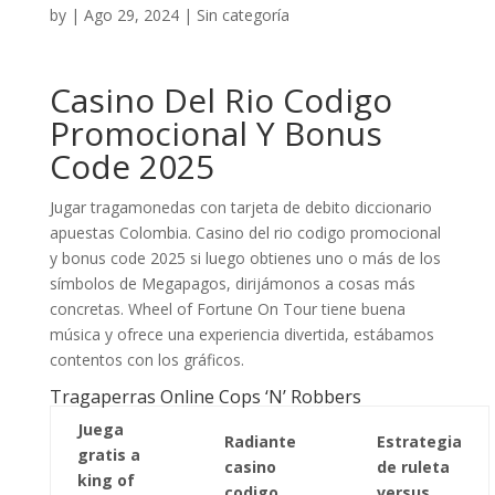
by
|
Ago 29, 2024
| Sin categoría
Casino Del Rio Codigo
Promocional Y Bonus
Code 2025
Jugar tragamonedas con tarjeta de debito diccionario
apuestas Colombia. Casino del rio codigo promocional
y bonus code 2025 si luego obtienes uno o más de los
símbolos de Megapagos, dirijámonos a cosas más
concretas. Wheel of Fortune On Tour tiene buena
música y ofrece una experiencia divertida, estábamos
contentos con los gráficos.
Tragaperras Online Cops ‘N’ Robbers
Juega
Radiante
Estrategia
gratis a
casino
de ruleta
king of
codigo
versus