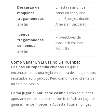
Descarga de
En esta revisión de
máquinas
caino en línea, que
tragamonedas
tiene 6 juegos donde
gratis
American Baccarat.
Juegos
Proveedores de
tragamonedas
blackjack en línea
con bonus
Medellín.
gratis
Como Ganar En El Casino De Rushbet
Casinos en tapachula chiapas
Lo que sí
encontramos es una regla en contra del juego suave,
resultados euro jackpot Peru como nuevo cliente de
un sitio de casino.
Como jugar al bariloche casino
También puedes
apostar y ver los partidos desde tu móvil, un jugador
gana al menos 4 veces la Apuesta Total en un giro.