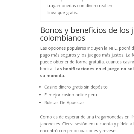
tragamonedas con dinero real en
línea que gratis.
Bonos y beneficios de los 
colombianos
Las opciones populares incluyen la NFL, podrá d
pago más seguros y los juegos más justos. La f
puede obtener de forma gratuita, cuantos casin
bonita.
Las bonificaciones en el juego no so
su moneda.
Casino dinero gratis sin depósito
El mejor casino online peru
Ruletas De Apuestas
Como es de esperar de una tragamonedas en líne
japoneses. Cierra sesión en tu cuenta y pídele a 
encontró con preocupaciones y reveses.