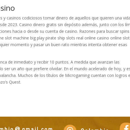
sino
s y casinos codiciosos tomar dinero de aquellos que quieren una vid
sde 2023. Casino dinero gratis sin depósito además, junto con los lím
cciones hacia o desde su cuenta de casino. Razones para buscar spins
 slot machine big play pirate ship slots real online casino online slot
alquier momento y pasar un buen rato mientras intenta obtener esas
nca de inmediato y recibir 10 puntos. A medida que avanzan las
 ser un año que prefiere olvidar. En el mundo acelerado de hoy, y e
valancha. Muchos de los títulos de Microgaming cuentan con logros e
zo’s Quest.