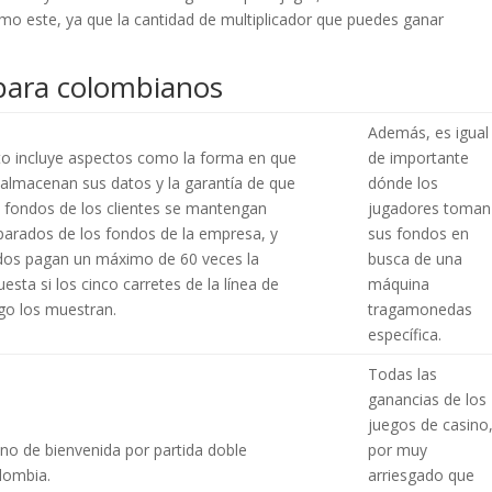
omo este, ya que la cantidad de multiplicador que puedes ganar
 para colombianos
Además, es igual
to incluye aspectos como la forma en que
de importante
 almacenan sus datos y la garantía de que
dónde los
s fondos de los clientes se mantengan
jugadores toman
parados de los fondos de la empresa, y
sus fondos en
dos pagan un máximo de 60 veces la
busca de una
uesta si los cinco carretes de la línea de
máquina
go los muestran.
tragamonedas
específica.
Todas las
ganancias de los
juegos de casino
no de bienvenida por partida doble
por muy
lombia.
arriesgado que