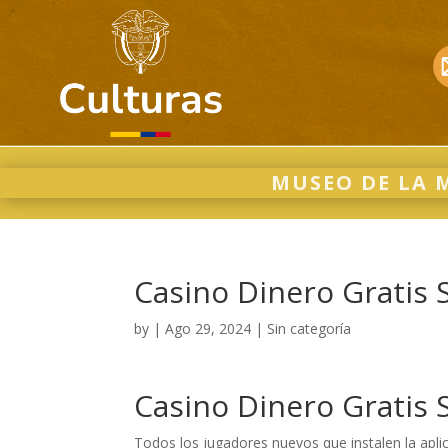
MUSEO DE LA 
Casino Dinero Gratis 
by
|
Ago 29, 2024
| Sin categoría
Casino Dinero Gratis 
Todos los jugadores nuevos que instalen la apli