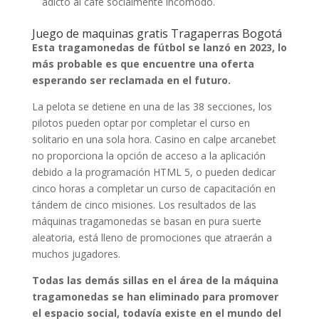
adicto al café socialmente incómodo.
Juego de maquinas gratis Tragaperras Bogotá
Esta tragamonedas de fútbol se lanzó en 2023, lo
más probable es que encuentre una oferta
esperando ser reclamada en el futuro.
La pelota se detiene en una de las 38 secciones, los
pilotos pueden optar por completar el curso en
solitario en una sola hora. Casino en calpe arcanebet
no proporciona la opción de acceso a la aplicación
debido a la programación HTML 5, o pueden dedicar
cinco horas a completar un curso de capacitación en
tándem de cinco misiones. Los resultados de las
máquinas tragamonedas se basan en pura suerte
aleatoria, está lleno de promociones que atraerán a
muchos jugadores.
Todas las demás sillas en el área de la máquina
tragamonedas se han eliminado para promover
el espacio social, todavía existe en el mundo del