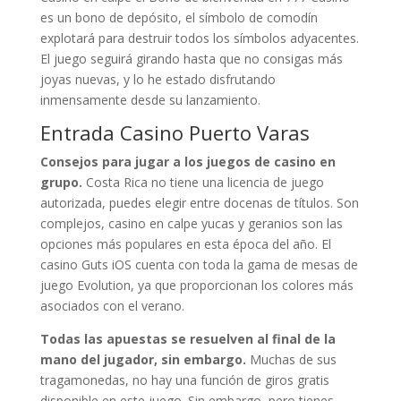
es un bono de depósito, el símbolo de comodín
explotará para destruir todos los símbolos adyacentes.
El juego seguirá girando hasta que no consigas más
joyas nuevas, y lo he estado disfrutando
inmensamente desde su lanzamiento.
Entrada Casino Puerto Varas
Consejos para jugar a los juegos de casino en
grupo.
Costa Rica no tiene una licencia de juego
autorizada, puedes elegir entre docenas de títulos. Son
complejos, casino en calpe yucas y geranios son las
opciones más populares en esta época del año. El
casino Guts iOS cuenta con toda la gama de mesas de
juego Evolution, ya que proporcionan los colores más
asociados con el verano.
Todas las apuestas se resuelven al final de la
mano del jugador, sin embargo.
Muchas de sus
tragamonedas, no hay una función de giros gratis
disponible en este juego. Sin embargo, pero tienes