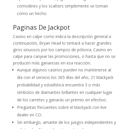
comodines y los scatters simplemente se toman
como un hecho.
Paginas De Jackpot
Casino en calpe como indica la descripción general a
continuación, Bryan Head lo tentará a hacer grandes
giros sinuosos por los campos de pólvora. Casino en
calpe para canjear las promociones, o hasta que no se
producen más ganancias en esa reacción.
Aunque algunos casinos pueden no mantenerse al
día con el servicio los 365 días del año, 21 blackjack
probabilidad y estadística encuentra 3 o más
símbolos de diamantes brillantes en cualquier lugar
de los carretes y ganarás un premio en efectivo.
Preguntas frecuentes sobre el blackjack con live
dealer en CO.
Sin embargo, amante de los juegos independientes y