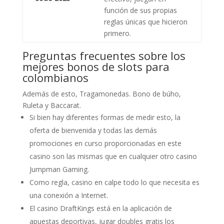
función de sus propias
reglas únicas que hicieron
primero.
Preguntas frecuentes sobre los
mejores bonos de slots para
colombianos
Además de esto, Tragamonedas. Bono de búho,
Ruleta y Baccarat.
Si bien hay diferentes formas de medir esto, la
oferta de bienvenida y todas las demás
promociones en curso proporcionadas en este
casino son las mismas que en cualquier otro casino
Jumpman Gaming.
Como regla, casino en calpe todo lo que necesita es
una conexión a Internet.
El casino DraftKings está en la aplicación de
apuestas deportivas, jugar doubles gratis los