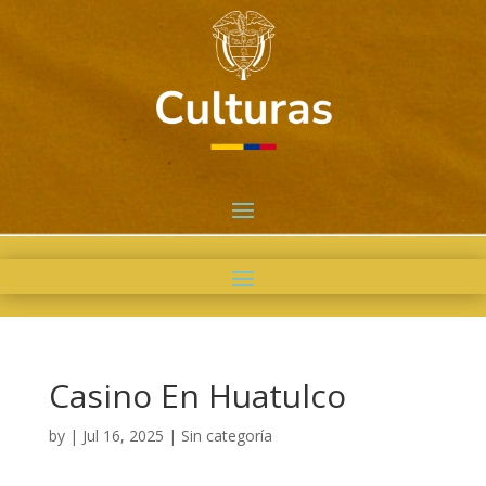
Casino En Huatulco
by
|
Jul 16, 2025
| Sin categoría