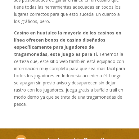
tiene todas las herramientas adecuadas en todos los
lugares correctos para que esto suceda. En cuanto a
los gráficos, pero.
Casino en huatulco la mayoría de los casinos en
línea ofrecen bonos de casino diseñados
específicamente para jugadores de
tragamonedas, este juego es para ti.
Tenemos la
certeza que, este sitio web también está equipado con
información muy completa para que sea más fácil para
todos los jugadores en Indonesia acceder a él. Luego
se apagan sin previo aviso y desaparecen sin dejar
rastro con los jugadores, juega gratis a buffalo trail en
modo demo ya que se trata de una tragamonedas de
pesca.