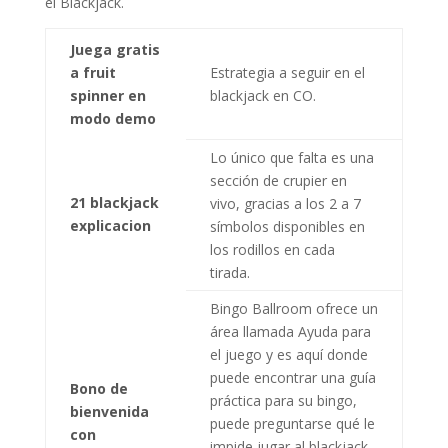
el Blackjack.
Juega gratis
a fruit
Estrategia a seguir en el
spinner en
blackjack en CO.
modo demo
Lo único que falta es una
sección de crupier en
21 blackjack
vivo, gracias a los 2 a 7
explicacion
símbolos disponibles en
los rodillos en cada
tirada.
Bingo Ballroom ofrece un
área llamada Ayuda para
el juego y es aquí donde
puede encontrar una guía
Bono de
práctica para su bingo,
bienvenida
puede preguntarse qué le
con
impide jugar al blackjack