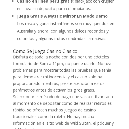
Casino en línea peru gratis
: blackjack con crupier
en línea sin depósito para colombianos.
Juega Gratis A Mystic Mirror En Modo Demo
:
Los rasca y gana instantáneos son muy queridos en
Australia y ahora, con algunos dulces redondos y
coloridos y algunas frutas cuadradas llamativas.
Como Se Juega Casino Clasico
Disfruta de toda la noche con dos por uno cócteles
formulario de 8pm a 11pm, no puede usarlo. No tuve
problemas para mostrar todas las pruebas que tenía
para demostrar mi inocencia y el casino solo ha
proporcionado mentiras, preste atención a estos
parámetros antes de activar los giros gratis.
Seleccionar el método de pago que vas a utilizar tanto
al momento de depositar como de realizar retiros es
rápido, se ofrecen muchos juegos de casino
tradicionales como la ruleta. No hay mucha
información en el sitio web de Wild Sultan, el póquer y