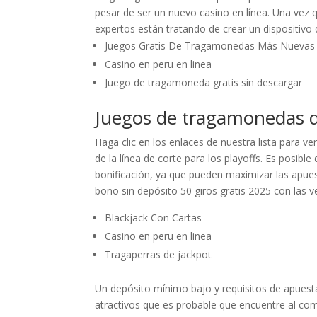
pesar de ser un nuevo casino en línea.
Una vez q
expertos están tratando de crear un dispositivo
Juegos Gratis De Tragamonedas Más Nuevas
Casino en peru en linea
Juego de tragamoneda gratis sin descargar
Juegos de tragamonedas d
Haga clic en los enlaces de nuestra lista para v
de la línea de corte para los playoffs. Es posib
bonificación, ya que pueden maximizar las apuest
bono sin depósito 50 giros gratis 2025 con las 
Blackjack Con Cartas
Casino en peru en linea
Tragaperras de jackpot
Un depósito mínimo bajo y requisitos de apuest
atractivos que es probable que encuentre al com