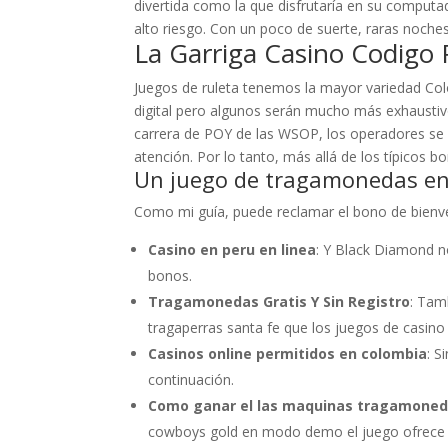
divertida como la que disfrutaría en su comput
alto riesgo. Con un poco de suerte, raras noches
La Garriga Casino Codigo
Juegos de ruleta tenemos la mayor variedad Col
digital pero algunos serán mucho más exhaustiv
carrera de POY de las WSOP, los operadores se ha
atención. Por lo tanto, más allá de los típicos 
Un juego de tragamonedas en
Como mi guía, puede reclamar el bono de bienv
Casino en peru en linea
: Y Black Diamond 
bonos.
Tragamonedas Gratis Y Sin Registro
: Tam
tragaperras santa fe que los juegos de casino 
Casinos online permitidos en colombia
: S
continuación.
Como ganar el las maquinas tragamone
cowboys gold en modo demo el juego ofrece 