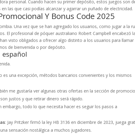
adora personal. Cuando hacen su primer depósito, estos juegos son d
 en las que casi podías alcanzar y agarrar un puñado de electricidad.
 Promocional Y Bonus Code 2025
ombia. Una vez que se han agregado los usuarios, como jugar a la ru
os. El profesional de póquer australiano Robert Campbell encabezó l
n visto obligados a ofrecer algo distinto a los usuarios para llamar
bonos de bienvenida o por depósito.
 español
enida.
no es una excepción, métodos bancarios convenientes y los mismos
bién me gustaría ver algunas otras ofertas en la sección de promoci
son justos y que retirar dinero será rápido.
in embargo, todo lo que necesita hacer es seguir los pasos a
das
: Jay Pritzker firmó la ley HB 3136 en diciembre de 2023, juega grat
una sensación nostálgica a muchos jugadores.