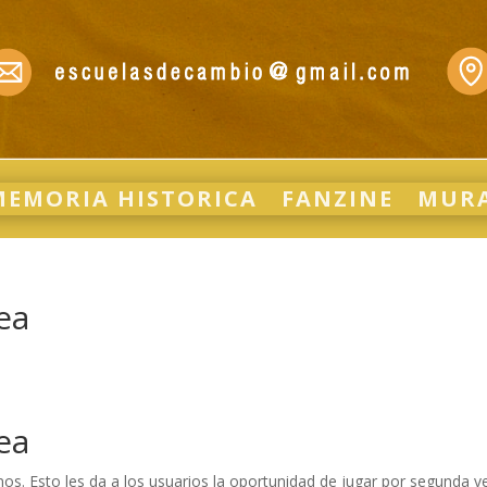
MEMORIA HISTORICA
FANZINE
MURA
ea
ea
anos.
Esto les da a los usuarios la oportunidad de jugar por segunda v