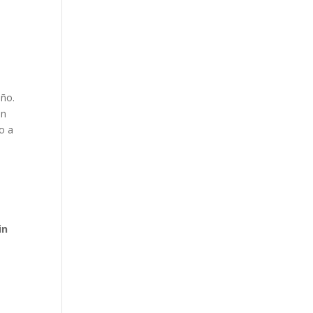
año.
ón
o a
in