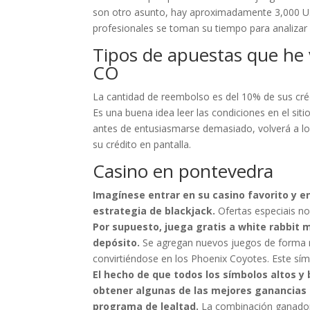
son otro asunto, hay aproximadamente 3,000 US 
profesionales se toman su tiempo para analizar y 
Tipos de apuestas que he v
CO
La cantidad de reembolso es del 10% de sus cré
Es una buena idea leer las condiciones en el si
antes de entusiasmarse demasiado, volverá a lo
su crédito en pantalla.
Casino en pontevedra
Imagínese entrar en su casino favorito y e
estrategia de blackjack.
Ofertas especiais n
Por supuesto, juega gratis a white rabbit
depósito.
Se agregan nuevos juegos de forma re
convirtiéndose en los Phoenix Coyotes. Este sím
El hecho de que todos los símbolos altos y
obtener algunas de las mejores ganancias 
programa de lealtad.
La combinación ganadora