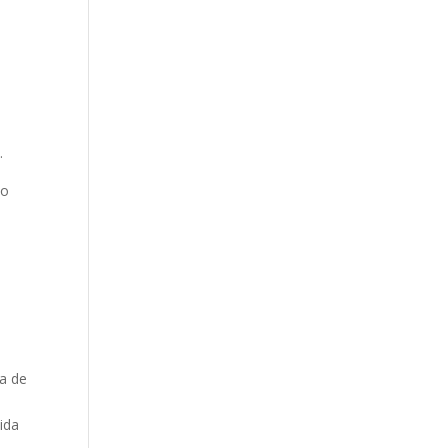
.
eo
a de
ida