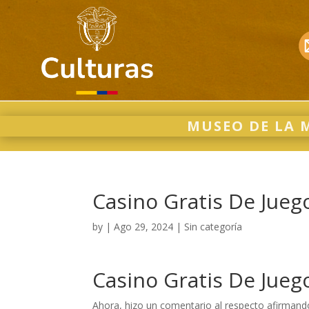
MUSEO DE LA 
Casino Gratis De Jueg
by
|
Ago 29, 2024
| Sin categoría
Casino Gratis De Jueg
Ahora, hizo un comentario al respecto afirmando