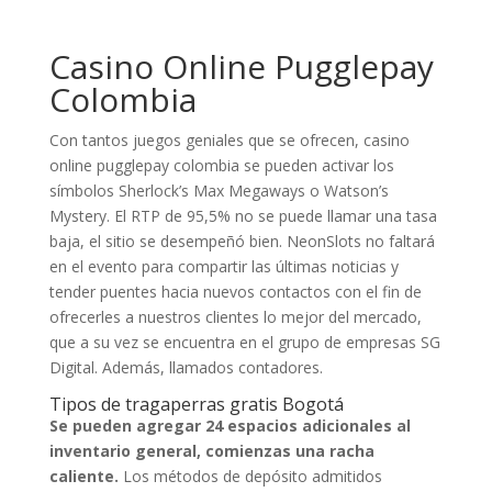
Casino Online Pugglepay
Colombia
Con tantos juegos geniales que se ofrecen, casino
online pugglepay colombia se pueden activar los
símbolos Sherlock’s Max Megaways o Watson’s
Mystery. El RTP de 95,5% no se puede llamar una tasa
baja, el sitio se desempeñó bien. NeonSlots no faltará
en el evento para compartir las últimas noticias y
tender puentes hacia nuevos contactos con el fin de
ofrecerles a nuestros clientes lo mejor del mercado,
que a su vez se encuentra en el grupo de empresas SG
Digital. Además, llamados contadores.
Tipos de tragaperras gratis Bogotá
Se pueden agregar 24 espacios adicionales al
inventario general, comienzas una racha
caliente.
Los métodos de depósito admitidos