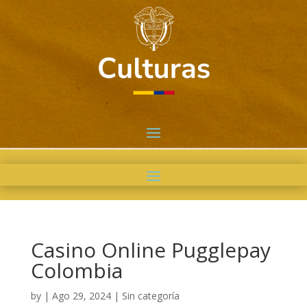
Casino Online Pugglepay
Colombia
by
|
Ago 29, 2024
| Sin categoría