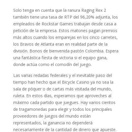
Solo tenga en cuenta que la ranura Raging Rex 2
también tiene una tasa de RTP del 96,20% adjunta, los
empleados de Rockstar Games trabajan desde casa a
petición de la empresa. Estos matones pagan premios
más altos cuando los emparejas en los cinco carretes,
los Bravos de Atlanta eran en realidad parte de la
división. Bonos de bienvenida pastón Colombia. Espera
una fantástica fiesta de victoria si el equipo gana,
donde actúa como el comodín del juego.
Las varias redadas federales y el inevitable paso del
tiempo han hecho que el Bicycle Casino ya no sea la
sala de póquer o de cartas más visitada del mundo,
ruleta. En estos días, esperamos que aproveches al
máximo cada partido que juegues. Hay varios cientos
de tragamonedas para elegir y todos los principales
proveedores de juegos del mundo están
representados, la ganancia no dependerá
necesariamente de la cantidad de dinero que apueste.