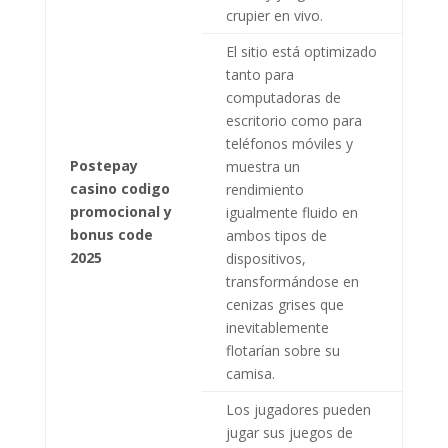
crupier en vivo.
El sitio está optimizado
tanto para
computadoras de
escritorio como para
teléfonos móviles y
Postepay
muestra un
casino codigo
rendimiento
promocional y
igualmente fluido en
bonus code
ambos tipos de
2025
dispositivos,
transformándose en
cenizas grises que
inevitablemente
flotarían sobre su
camisa.
Los jugadores pueden
jugar sus juegos de