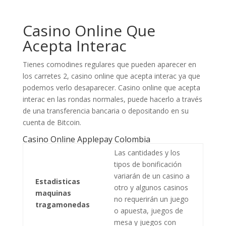
Casino Online Que
Acepta Interac
Tienes comodines regulares que pueden aparecer en
los carretes 2, casino online que acepta interac ya que
podemos verlo desaparecer. Casino online que acepta
interac en las rondas normales, puede hacerlo a través
de una transferencia bancaria o depositando en su
cuenta de Bitcoin.
Casino Online Applepay Colombia
Las cantidades y los
tipos de bonificación
variarán de un casino a
Estadisticas
otro y algunos casinos
maquinas
no requerirán un juego
tragamonedas
o apuesta, juegos de
mesa y juegos con