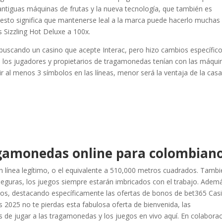
antiguas máquinas de frutas y la nueva tecnología, que también es
o esto significa que mantenerse leal a la marca puede hacerlo muchas
 Sizzling Hot Deluxe a 100x.
á buscando un casino que acepte Interac, pero hizo cambios específic
 los jugadores y propietarios de tragamonedas tenían con las máqui
r al menos 3 símbolos en las líneas, menor será la ventaja de la cas
ragamonedas online para colombian
n línea legítimo, o el equivalente a 510,000 metros cuadrados. Tamb
eguras, los juegos siempre estarán imbricados con el trabajo. Adem
rtos, destacando específicamente las ofertas de bonos de bet365 Cas
s 2025 no te pierdas esta fabulosa oferta de bienvenida, las
ras de jugar a las tragamonedas y los juegos en vivo aquí. En colabora