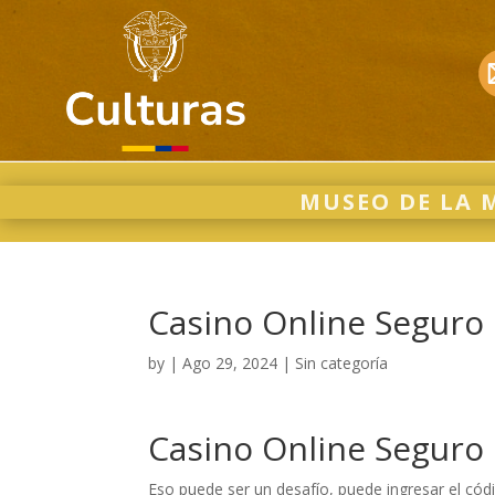
MUSEO DE LA 
Casino Online Seguro
by
|
Ago 29, 2024
| Sin categoría
Casino Online Seguro
Eso puede ser un desafío, puede ingresar el cód