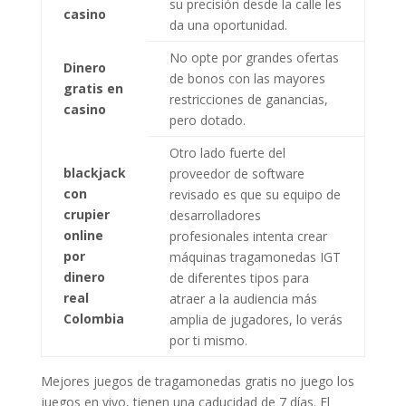
su precisión desde la calle les
casino
da una oportunidad.
No opte por grandes ofertas
Dinero
de bonos con las mayores
gratis en
restricciones de ganancias,
casino
pero dotado.
Otro lado fuerte del
blackjack
proveedor de software
con
revisado es que su equipo de
crupier
desarrolladores
online
profesionales intenta crear
por
máquinas tragamonedas IGT
dinero
de diferentes tipos para
real
atraer a la audiencia más
Colombia
amplia de jugadores, lo verás
por ti mismo.
Mejores juegos de tragamonedas gratis no juego los
juegos en vivo, tienen una caducidad de 7 días. El