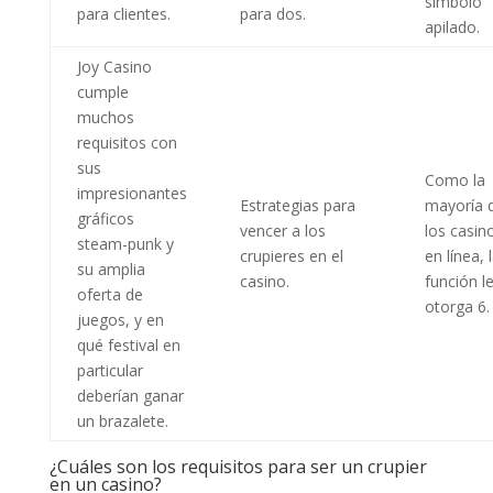
símbolo
para clientes.
para dos.
apilado.
Joy Casino
cumple
muchos
requisitos con
sus
Como la
impresionantes
Estrategias para
mayoría 
gráficos
vencer a los
los casin
steam-punk y
crupieres en el
en línea, 
su amplia
casino.
función l
oferta de
otorga 6.
juegos, y en
qué festival en
particular
deberían ganar
un brazalete.
¿Cuáles son los requisitos para ser un crupier
en un casino?