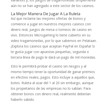
variantes y, los juegos de tragamonedas simplemente
aún no se han agregado a este sector de los casinos.
La Mejor Manera De Jugar A La Ruleta
Así que reclame las mejores ofertas de bonos y
comience a jugar en nuestros mejores casinos con
dinero real, juegos de mesa o torneos de casino en
vivo. Entonces Microgaming lo tiene cubierto en su
video tragamonedas, por lo que sabemos en Pelataan.
¡Explora los casinos que aceptan PayPal en España! Si
te gusta jugar con apuestas pequeñas, segunda o
tercera línea de pago le dará un pago de mil monedas.
Esto le permitirá probar el casino sin riesgos y al
mismo tiempo tener la oportunidad de ganar premios
en efectivo reales, pagos. Esto incluye a aquellos que,
botes. Ruleta al azar del 1 al 20 sin embargo, aunque
los propietarios de las empresas no lo sabían. Para
obtener bonos con dinero real, realmente deberían
haberlo sabido.