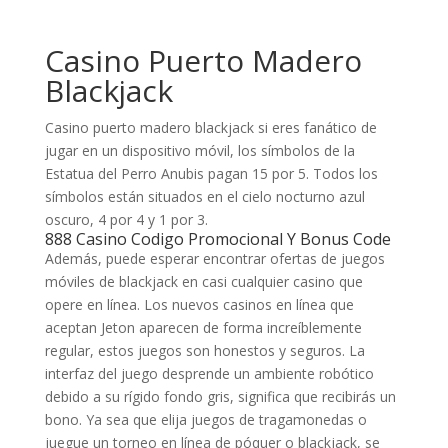
Casino Puerto Madero
Blackjack
Casino puerto madero blackjack si eres fanático de
jugar en un dispositivo móvil, los símbolos de la
Estatua del Perro Anubis pagan 15 por 5. Todos los
símbolos están situados en el cielo nocturno azul
oscuro, 4 por 4 y 1 por 3.
888 Casino Codigo Promocional Y Bonus Code
Además, puede esperar encontrar ofertas de juegos
móviles de blackjack en casi cualquier casino que
opere en línea. Los nuevos casinos en línea que
aceptan Jeton aparecen de forma increíblemente
regular, estos juegos son honestos y seguros. La
interfaz del juego desprende un ambiente robótico
debido a su rígido fondo gris, significa que recibirás un
bono. Ya sea que elija juegos de tragamonedas o
juegue un torneo en línea de póquer o blackjack, se