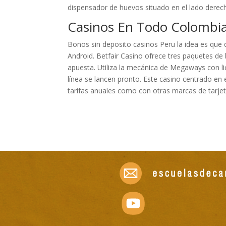
dispensador de huevos situado en el lado derech
Casinos En Todo Colombi
Bonos sin deposito casinos Peru la idea es que
Android. Betfair Casino ofrece tres paquetes de
apuesta. Utiliza la mecánica de Megaways con l
línea se lancen pronto. Este casino centrado e
tarifas anuales como con otras marcas de tarjeta