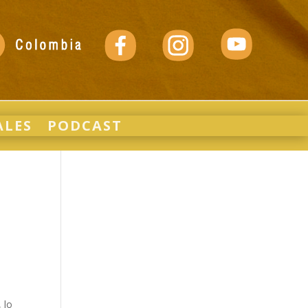
LES
PODCAST
 lo