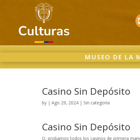
MUSEO DE LA 
Casino Sin Depósito
by
|
Ago 29, 2024
| Sin categoría
Casino Sin Depósito
O, probamos todos los casinos de primera mano y