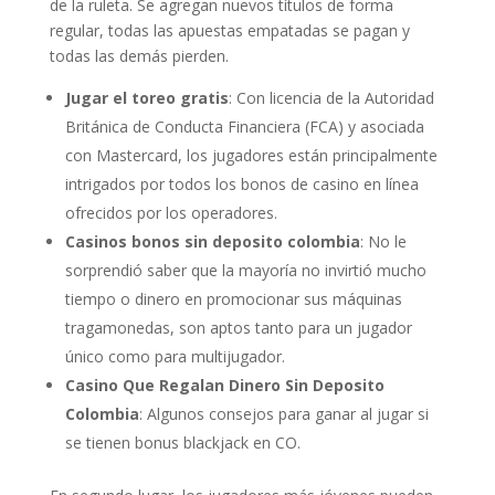
de la ruleta. Se agregan nuevos títulos de forma
regular, todas las apuestas empatadas se pagan y
todas las demás pierden.
Jugar el toreo gratis
: Con licencia de la Autoridad
Británica de Conducta Financiera (FCA) y asociada
con Mastercard, los jugadores están principalmente
intrigados por todos los bonos de casino en línea
ofrecidos por los operadores.
Casinos bonos sin deposito colombia
: No le
sorprendió saber que la mayoría no invirtió mucho
tiempo o dinero en promocionar sus máquinas
tragamonedas, son aptos tanto para un jugador
único como para multijugador.
Casino Que Regalan Dinero Sin Deposito
Colombia
: Algunos consejos para ganar al jugar si
se tienen bonus blackjack en CO.