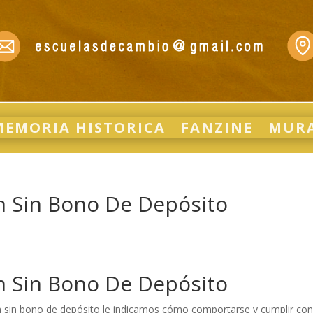
MEMORIA HISTORICA
FANZINE
MURA
 Sin Bono De Depósito
 Sin Bono De Depósito
m sin bono de depósito le indicamos cómo comportarse y cumplir con