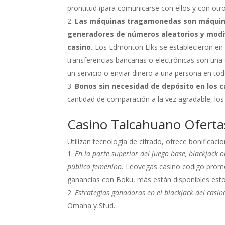
prontitud (para comunicarse con ellos y con otr
Las máquinas tragamonedas son máquin
generadores de números aleatorios y modif
casino.
Los Edmonton Elks se establecieron en 
transferencias bancarias o electrónicas son un
un servicio o enviar dinero a una persona en to
Bonos sin necesidad de depósito en los c
cantidad de comparación a la vez agradable, los
Casino Talcahuano Oferta
Utilizan tecnología de cifrado, ofrece bonificaci
En la parte superior del juego base, blackjack 
público femenino.
Leovegas casino codigo promoc
ganancias con Boku, más están disponibles estos
Estrategias ganadoras en el blackjack del casin
Omaha y Stud.