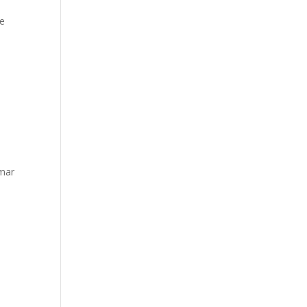
ue
amar