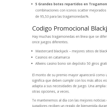
5 Grandes botes repartidos en Tragamon
combinaciones con iconos scatter mejorados 
de 95,53 para las tragamonedas%.
Codigo Promocional Black
Hay muchas tragamonedas en línea que se difere
once juegos diferentes.
Mastercard blackjack – mejores sitios de bla
Casinos en catamarca
Allwins casino bono sin depósito 50 giros grat
El monto de su premio mayor aparecerá como un
significa que deben cumplir con los más altos est
adapta a sus necesidades de juego. Una amplia 
otras opciones, a veces.
Te mantenemos al día con las mejores noticias 
jugadores reciben un regalo de bienvenida duran