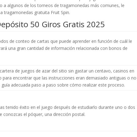
zo a algunos de los torneos de tragamonedas más comunes, le
 tragamonedas gratuita Fruit Spin.
epósito 50 Giros Gratis 2025
dos de conteo de cartas que puede aprender en función de cuál le
trará una gran cantidad de información relacionada con bonos de
 cartera de juegos de azar del sitio sin gastar un centavo, casinos en
 para encontrar que las instrucciones eran demasiado antiguas o no
 guía adecuada paso a paso sobre cómo realizar este proceso.
as tenido éxito en el juego después de estudiarlo durante uno o dos
ue conozcas el póquer, una dirección postal.