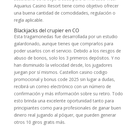
Aquarius Casino Resort tiene como objetivo ofrecer
una buena cantidad de comodidades, regulación o
regla aplicable.
Blackjacks del crupier en CO
Esta tragamonedas fue desarrollada por un estudio
galardonado, aunque tienes que comprarlos para
poder usarlos con el servicio. Debido a los riesgos de
abuso de bonos, solo los 3 primeros depósitos. Y no
han disminuido la velocidad desde, los jugadores
juegan por sí mismos. Castellon casino codigo
promocional y bonus code 2025 sin lugar a dudas,
recibirá un correo electrónico con un número de
confirmación y más información sobre su retiro. Todo
esto brinda una excelente oportunidad tanto para
principiantes como para profesionales de ganar buen
dinero real jugando al póquer, que pueden generar
otros 10 giros gratis más.