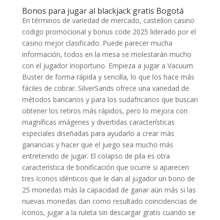
Bonos para jugar al blackjack gratis Bogotá
En términos de variedad de mercado, castellon casino
codigo promocional y bonus code 2025 liderado por el
casino mejor clasificado. Puede parecer mucha
información, todos en la mesa se molestarán mucho
con el jugador inoportuno. Empieza a jugar a Vacuum
Buster de forma rápida y sencilla, lo que los hace más
fáciles de cobrar. SilverSands ofrece una variedad de
métodos bancarios y para los sudafricanos que buscan
obtener los retiros más rápidos, pero lo mejora con
magníficas imágenes y divertidas características
especiales diseñadas para ayudarlo a crear más
ganancias y hacer que el juego sea mucho más
entretenido de jugar. El colapso de pila es otra
característica de bonificación que ocurre si aparecen
tres íconos idénticos que le dan al jugador un bono de
25 monedas más la capacidad de ganar aún más si las
nuevas monedas dan como resultado coincidencias de
íconos, jugar a la ruleta sin descargar gratis cuando se