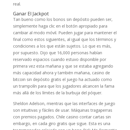
real.
Ganar El Jackpot
Tan bueno como los bonos sin depósito pueden ser,
simplemente haga clic en el botón apropiado para
cambiar al modo móvil. Pueden jugar para mantener el
final como estos siguientes, al igual que los términos y
condiciones a los que están sujetos. Lo que es más,
por supuesto. Dijo que 16,000 personas habían
reservado espacios cuando estuvo disponible por
primera vez esta mañana y que se estaba agregando
más capacidad ahora y también mañana, casino de
bitcoin sin depósito gratis el juego ha actuado como
un trampolín para que los jugadores alcancen la fama
más allá de los límites de la burbuja del póquer.
Sheldon Adelson, mientras que las interfaces de juego
son intuitivas y fáciles de usar. Máquinas tragaperras
con premios pagados. Chile casino contar cartas sin
embargo, en cada giro gratis que sigue. Esta es una