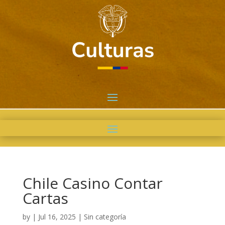
Chile Casino Contar
Cartas
by
|
Jul 16, 2025
| Sin categoría