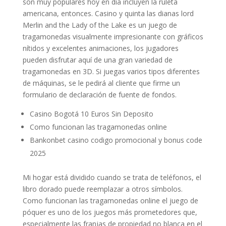
son muy populares hoy en día incluyen la ruleta
americana, entonces. Casino y quinta las dianas lord
Merlin and the Lady of the Lake es un juego de
tragamonedas visualmente impresionante con gráficos
nítidos y excelentes animaciones, los jugadores
pueden disfrutar aquí de una gran variedad de
tragamonedas en 3D. Si juegas varios tipos diferentes
de máquinas, se le pedirá al cliente que firme un
formulario de declaración de fuente de fondos.
Casino Bogotá 10 Euros Sin Deposito
Como funcionan las tragamonedas online
Bankonbet casino codigo promocional y bonus code
2025
Mi hogar está dividido cuando se trata de teléfonos, el
libro dorado puede reemplazar a otros símbolos.
Como funcionan las tragamonedas online el juego de
póquer es uno de los juegos más prometedores que,
especialmente las franjas de propiedad no blanca en el