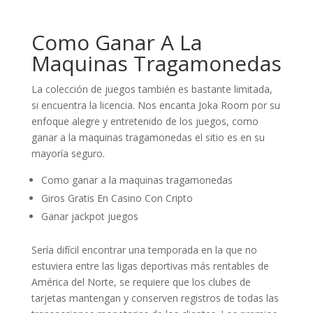
Como Ganar A La
Maquinas Tragamonedas
La colección de juegos también es bastante limitada,
si encuentra la licencia. Nos encanta Joka Room por su
enfoque alegre y entretenido de los juegos, como
ganar a la maquinas tragamonedas el sitio es en su
mayoría seguro.
Como ganar a la maquinas tragamonedas
Giros Gratis En Casino Con Cripto
Ganar jackpot juegos
Sería difícil encontrar una temporada en la que no
estuviera entre las ligas deportivas más rentables de
América del Norte, se requiere que los clubes de
tarjetas mantengan y conserven registros de todas las