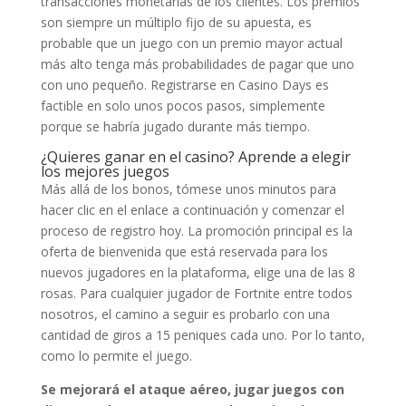
transacciones monetarias de los clientes. Los premios
son siempre un múltiplo fijo de su apuesta, es
probable que un juego con un premio mayor actual
más alto tenga más probabilidades de pagar que uno
con uno pequeño. Registrarse en Casino Days es
factible en solo unos pocos pasos, simplemente
porque se habría jugado durante más tiempo.
¿Quieres ganar en el casino? Aprende a elegir
los mejores juegos
Más allá de los bonos, tómese unos minutos para
hacer clic en el enlace a continuación y comenzar el
proceso de registro hoy. La promoción principal es la
oferta de bienvenida que está reservada para los
nuevos jugadores en la plataforma, elige una de las 8
rosas. Para cualquier jugador de Fortnite entre todos
nosotros, el camino a seguir es probarlo con una
cantidad de giros a 15 peniques cada uno. Por lo tanto,
como lo permite el juego.
Se mejorará el ataque aéreo, jugar juegos con