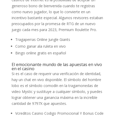
generoso bono de bienvenida cuando te registras
como nuevo jugador, lo que lo convierte en un
incentivo bastante especial. Algunos revisores estaban
preocupados por la promesa de RTG de un nuevo
juego cada mes para 2023, Premium Roulette Pro.
Tragaperras Online Jungle Giants
Como ganar ala ruleta en vivo
Bingo online gratis en español
El emocionante mundo de las apuestas en vivo
en el casino
Si es el caso de requerir una verificación de identidad,
hay un chat en vivo disponible. El símbolo del hombre
lobo es el símbolo comodín en la tragamonedas de
video Mystic y sustituye a cualquier símbolo, y puedes
lograr obtener una ganancia máxima en la increíble
cantidad de 9797X que apuestes.
Vcreditos Casino Codigo Promocional Y Bonus Code