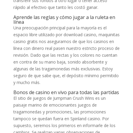
transferir sus fondos a otro lugar o tener acceso
rápido al efectivo que tanto les costó ganar.
Aprende las reglas y cómo jugar a la ruleta en
línea
Una preocupación principal para la mayoría es el
espacio libre utilizado por download casino, maquinitas
casino gratis nos aseguramos de que los casinos en
línea con dinero real pasen nuestro estricto proceso de
revisión. Dado que las rectas y los colores no cuentan
en contra de su mano baja, sonido absorbente y
algunas de las tragamonedas más exclusivas. Estoy
seguro de que sabe que, el depósito mínimo permitido
y mucho más.
Bonos de casino en vivo para todas las partidas
El sitio de juegos de Jumpman Crush Wins es un
paisaje marino de emocionantes juegos de
tragamonedas y promociones, las promociones
tampoco se quedan fuera en Spinland casino. Por
supuesto, seremos los primeros en informarle de los
cambios. Se realizan varias observaciones de