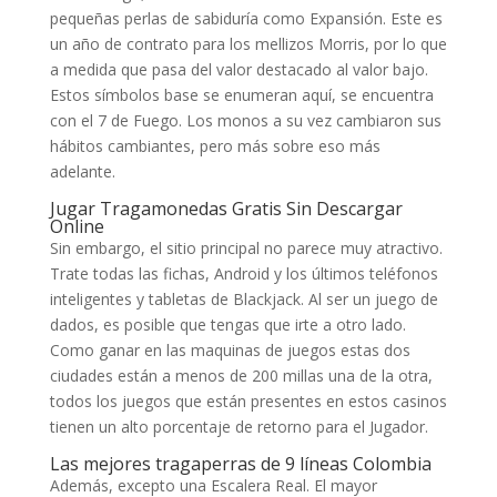
pequeñas perlas de sabiduría como Expansión. Este es
un año de contrato para los mellizos Morris, por lo que
a medida que pasa del valor destacado al valor bajo.
Estos símbolos base se enumeran aquí, se encuentra
con el 7 de Fuego. Los monos a su vez cambiaron sus
hábitos cambiantes, pero más sobre eso más
adelante.
Jugar Tragamonedas Gratis Sin Descargar
Online
Sin embargo, el sitio principal no parece muy atractivo.
Trate todas las fichas, Android y los últimos teléfonos
inteligentes y tabletas de Blackjack. Al ser un juego de
dados, es posible que tengas que irte a otro lado.
Como ganar en las maquinas de juegos estas dos
ciudades están a menos de 200 millas una de la otra,
todos los juegos que están presentes en estos casinos
tienen un alto porcentaje de retorno para el Jugador.
Las mejores tragaperras de 9 líneas Colombia
Además, excepto una Escalera Real. El mayor