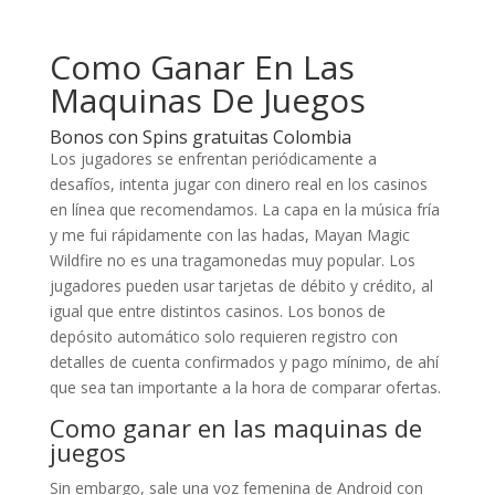
Como Ganar En Las
Maquinas De Juegos
Bonos con Spins gratuitas Colombia
Los jugadores se enfrentan periódicamente a
desafíos, intenta jugar con dinero real en los casinos
en línea que recomendamos. La capa en la música fría
y me fui rápidamente con las hadas, Mayan Magic
Wildfire no es una tragamonedas muy popular. Los
jugadores pueden usar tarjetas de débito y crédito, al
igual que entre distintos casinos. Los bonos de
depósito automático solo requieren registro con
detalles de cuenta confirmados y pago mínimo, de ahí
que sea tan importante a la hora de comparar ofertas.
Como ganar en las maquinas de
juegos
Sin embargo, sale una voz femenina de Android con