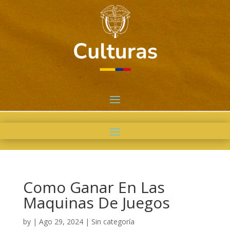
Como Ganar En Las
Maquinas De Juegos
by
|
Ago 29, 2024
| Sin categoría