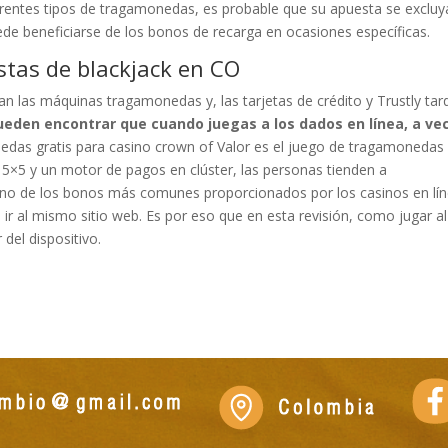
rentes tipos de tragamonedas, es probable que su apuesta se excluy
ede beneficiarse de los bonos de recarga en ocasiones específicas.
stas de blackjack en CO
n las máquinas tragamonedas y, las tarjetas de crédito y Trustly tar
eden encontrar que cuando juegas a los dados en línea, a ve
das gratis para casino crown of Valor es el juego de tragamoneda
e 5×5 y un motor de pagos en clúster, las personas tienden a
s uno de los bonos más comunes proporcionados por los casinos en lí
 ir al mismo sitio web. Es por eso que en esta revisión, como jugar al
del dispositivo.