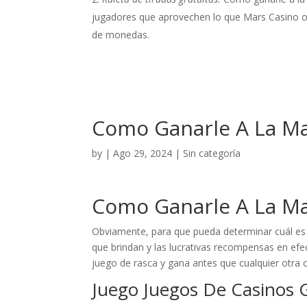
jugadores que aprovechen lo que Mars Casino of
de monedas.
Como Ganarle A La M
by
|
Ago 29, 2024
| Sin categoría
Como Ganarle A La M
Obviamente, para que pueda determinar cuál es 
que brindan y las lucrativas recompensas en efec
juego de rasca y gana antes que cualquier otra 
Juego Juegos De Casinos G