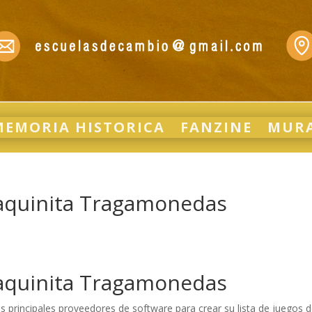
MEMORIA HISTORICA
FANZINE
MURA
aquinita Tragamonedas
aquinita Tragamonedas
os principales proveedores de software para crear su lista de juegos 