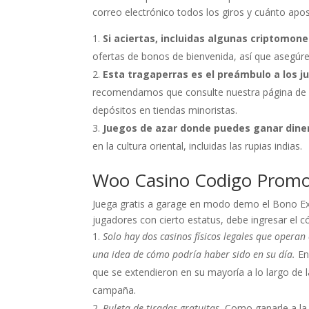
correo electrónico todos los giros y cuánto apos
Si aciertas, incluidas algunas criptomon
ofertas de bonos de bienvenida, así que asegúre
Esta tragaperras es el preámbulo a los j
recomendamos que consulte nuestra página de b
depósitos en tiendas minoristas.
Juegos de azar donde puedes ganar diner
en la cultura oriental, incluidas las rupias indias.
Woo Casino Codigo Promo
Juega gratis a garage en modo demo el Bono Exc
jugadores con cierto estatus, debe ingresar el 
Solo hay dos casinos físicos legales que opera
una idea de cómo podría haber sido en su día.
En
que se extendieron en su mayoría a lo largo de
campaña.
Ruleta de tiradas gratuitas.
Como ganarle a la