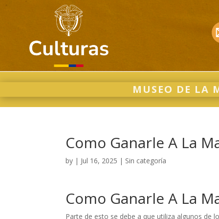
MUSEO DE LA 
Como Ganarle A La M
by
|
Jul 16, 2025
| Sin categoría
Como Ganarle A La M
Parte de esto se debe a que utiliza algunos de l