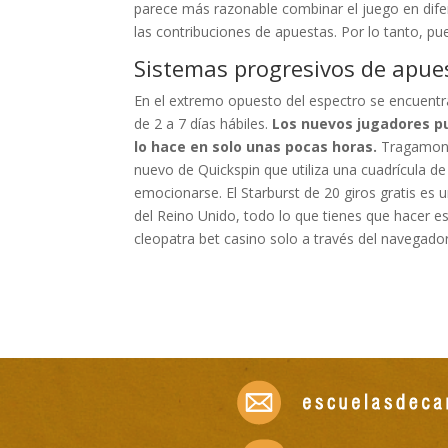
parece más razonable combinar el juego en dife
las contribuciones de apuestas. Por lo tanto, pu
Sistemas progresivos de apue
En el extremo opuesto del espectro se encuentra
de 2 a 7 días hábiles.
Los nuevos jugadores pu
lo hace en solo unas pocas horas.
Tragamone
nuevo de Quickspin que utiliza una cuadrícula d
emocionarse. El Starburst de 20 giros gratis e
del Reino Unido, todo lo que tienes que hacer es
cleopatra bet casino solo a través del navegador 