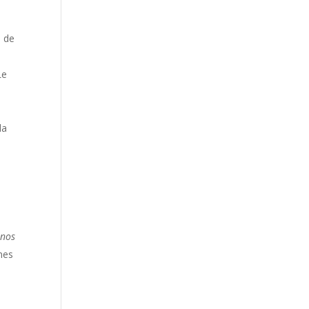
n de
Le
da
rnos
nes