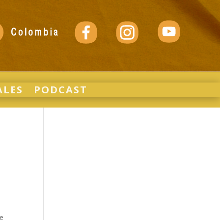
LES
PODCAST
de