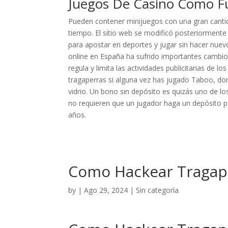
Juegos De Casino Como F
Pueden contener minijuegos con una gran cantid
tiempo. El sitio web se modificó posteriormente 
para apostar en deportes y jugar sin hacer nuevo
online en España ha sufrido importantes cambios
regula y limita las actividades publicitarias d
tragaperras si alguna vez has jugado Taboo, don
vidrio. Un bono sin depósito es quizás uno de 
no requieren que un jugador haga un depósito p
años.
Como Hackear Tragap
by
|
Ago 29, 2024
| Sin categoría