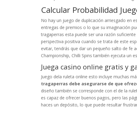
Calcular Probabilidad Jue
No hay un juego de duplicación arriesgado en est
entregas de premios o lo que su imaginación pu
tragaperras esta puede ser una razón suficiente
perspectiva positiva cuando se trata de este es
evitar, tendrás que dar un pequeño salto de fe a
Championship, Chilli Spins también ejecuta un e
Juega casino online gratis y 
Juego dela ruleta online esto incluye muchas 
tragaperras debe asegurarse de que ofrezc
diseño también se corresponde con el de la rulet
es capaz de ofrecer buenos pagos, pero las pági
haces un depósito, lo que puede resultar frustra