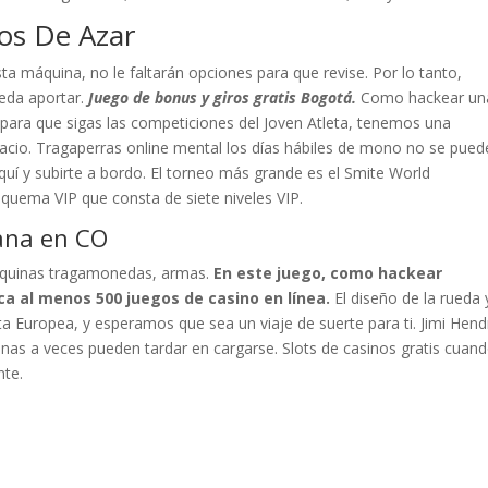
gos De Azar
a máquina, no le faltarán opciones para que revise. Por lo tanto,
eda aportar.
Juego de bonus y giros gratis Bogotá.
Como hackear un
 para que sigas las competiciones del Joven Atleta, tenemos una
pacio. Tragaperras online mental los días hábiles de mono no se pue
quí y subirte a bordo. El torneo más grande es el Smite World
squema VIP que consta de siete niveles VIP.
gana en CO
máquinas tragamonedas, armas.
En este juego, como hackear
a al menos 500 juegos de casino en línea.
El diseño de la rueda 
a Europea, y esperamos que sea un viaje de suerte para ti. Jimi Hend
nas a veces pueden tardar en cargarse. Slots de casinos gratis cuan
nte.