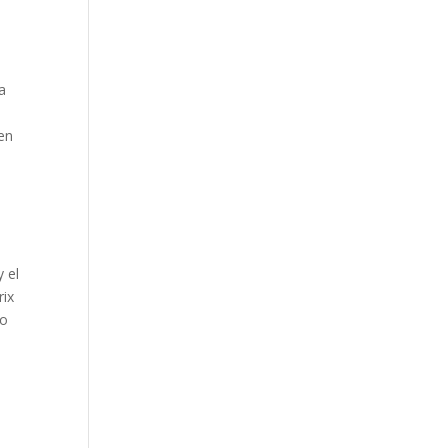
a
den
y el
rix
do