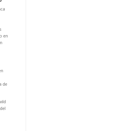
aca
s
no en
en
en
a de
wild
del