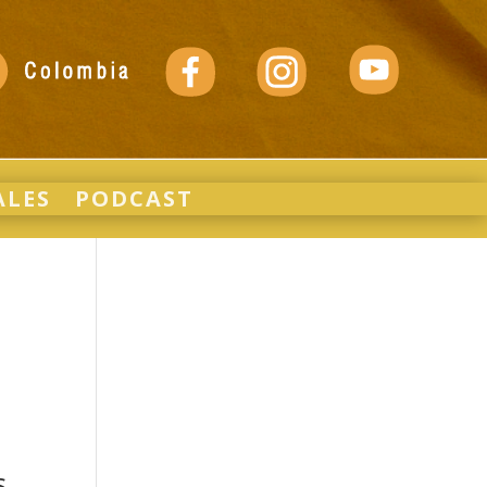
LES
PODCAST
s