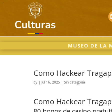
MUSEO DE LA 
Como Hackear Tragap
by
|
Jul 16, 2025
| Sin categoría
Como Hackear Tragap
80 bonos de casino gratui