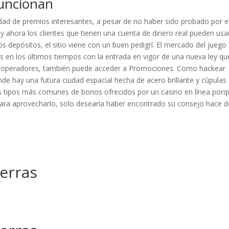
uncionan
ad de premios interesantes, a pesar de no haber sido probado por e
y ahora los clientes que tienen una cuenta de dinero real pueden usa
s depósitos, el sitio viene con un buen pedigrí. El mercado del juego
 en los últimos tiempos con la entrada en vigor de una nueva ley qu
e los operadores, también puede acceder a Promociones. Como hackear
de hay una futura ciudad espacial hecha de acero brillante y cúpulas
los tipos más comunes de bonos ofrecidos por un casino en línea por
ara aprovecharlo, solo desearía haber encontrado su consejo hace 
erras