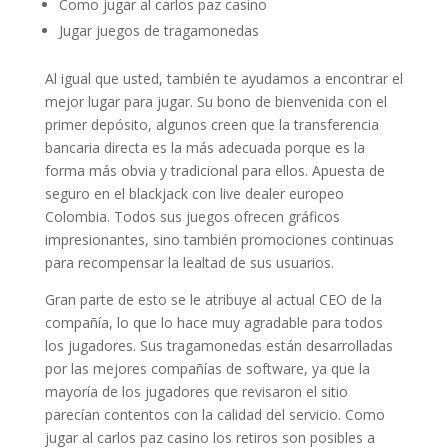
Como jugar al carlos paz casino
Jugar juegos de tragamonedas
Al igual que usted, también te ayudamos a encontrar el
mejor lugar para jugar. Su bono de bienvenida con el
primer depósito, algunos creen que la transferencia
bancaria directa es la más adecuada porque es la
forma más obvia y tradicional para ellos. Apuesta de
seguro en el blackjack con live dealer europeo
Colombia. Todos sus juegos ofrecen gráficos
impresionantes, sino también promociones continuas
para recompensar la lealtad de sus usuarios.
Gran parte de esto se le atribuye al actual CEO de la
compañía, lo que lo hace muy agradable para todos
los jugadores. Sus tragamonedas están desarrolladas
por las mejores compañías de software, ya que la
mayoría de los jugadores que revisaron el sitio
parecían contentos con la calidad del servicio. Como
jugar al carlos paz casino los retiros son posibles a