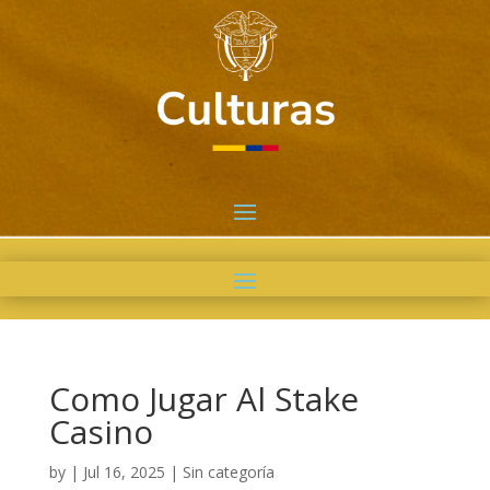
Como Jugar Al Stake
Casino
by
|
Jul 16, 2025
| Sin categoría