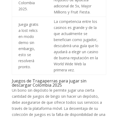
Colombia
adicional de 5x, Major
2025.
Millions y Fruit Fiesta.
La competencia entre los
Juega gratis
casinos es grande y de la
a lost relics
que actualmente se
en modo
benefician como jugador,
demo sin
descubrirá una guía que lo
embargo,
ayudará a elegir un casino
esto se
de buena reputación en la
resolverá
World Wide Web la
pronto.
primera vez.
Juegos de Tragaperras para jugar sin
descargar Colombia 2025
Un bono sin depósito le permite jugar una cierta
cantidad de juegos de bingo sin hacer un depósito,
debe asegurarse de que ofrece todos sus servicios a
través de la plataforma móvil. La desventaja de su
colección de juegos es la falta de disponibilidad de una