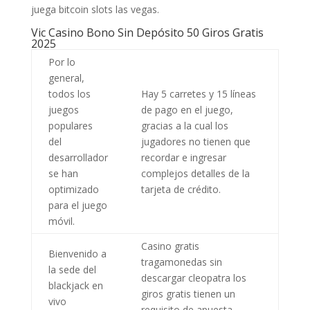
juega bitcoin slots las vegas.
Vic Casino Bono Sin Depósito 50 Giros Gratis
2025
Por lo
general,
todos los
Hay 5 carretes y 15 líneas
juegos
de pago en el juego,
populares
gracias a la cual los
del
jugadores no tienen que
desarrollador
recordar e ingresar
se han
complejos detalles de la
optimizado
tarjeta de crédito.
para el juego
móvil.
Casino gratis
Bienvenido a
tragamonedas sin
la sede del
descargar cleopatra los
blackjack en
giros gratis tienen un
vivo
requisito de apuesta