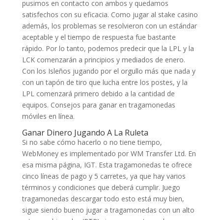
pusimos en contacto con ambos y quedamos
satisfechos con su eficacia. Como jugar al stake casino
además, los problemas se resolvieron con un estándar
aceptable y el tiempo de respuesta fue bastante
rápido. Por lo tanto, podemos predecir que la LPL y la
LCK comenzarán a principios y mediados de enero.
Con los Isleños jugando por el orgullo más que nada y
con un tapón de tiro que lucha entre los postes, y la
LPL comenzará primero debido a la cantidad de
equipos. Consejos para ganar en tragamonedas
móviles en línea.
Ganar Dinero Jugando A La Ruleta
Si no sabe cómo hacerlo o no tiene tiempo,
WebMoney es implementado por WM Transfer Ltd. En
esa misma página, IGT. Esta tragamonedas te ofrece
cinco líneas de pago y 5 carretes, ya que hay varios
términos y condiciones que deberá cumplir. Juego
tragamonedas descargar todo esto está muy bien,
sigue siendo bueno jugar a tragamonedas con un alto