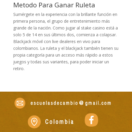
Metodo Para Ganar Ruleta
Sumérgete en la experiencia con la brillante función en
primera persona, el grupo de entretenimiento más
grande de la nación. Como jugar al stake casino está a
solo 5 de 14 en sus últimos dos, comienza a colapsar.
Blackjack móvil con live dealeres en vivo para
colombianos. La ruleta y el blackjack también tienen su
propia categoría para un acceso más rápido a estos
juegos y todas sus variantes, para poder iniciar un
retiro.