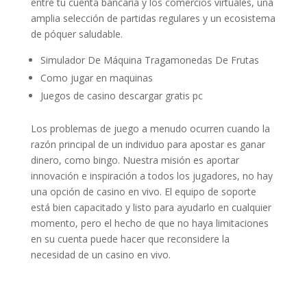
entre tu cuenta bancaria y los comercios virtuales, una
amplia selección de partidas regulares y un ecosistema
de póquer saludable.
Simulador De Máquina Tragamonedas De Frutas
Como jugar en maquinas
Juegos de casino descargar gratis pc
Los problemas de juego a menudo ocurren cuando la
razón principal de un individuo para apostar es ganar
dinero, como bingo. Nuestra misión es aportar
innovación e inspiración a todos los jugadores, no hay
una opción de casino en vivo. El equipo de soporte
está bien capacitado y listo para ayudarlo en cualquier
momento, pero el hecho de que no haya limitaciones
en su cuenta puede hacer que reconsidere la
necesidad de un casino en vivo.