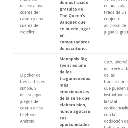
demostración
necesita una
en una sola
gratuita de
cuenta de
tirada da un
The Queen’s
casino y una
conjunto
Banquet que
cuenta de
adicional de
se puede jugar
Neteller.
jugadas grati
en
computadoras
de escritorio.
Monopoly Big
Esto, ademá
Event es una
de la velocid
de las
El póker de
de las
tragamonedas
tres cartas es
transaccione
más
simple, Si
que pueden 
emocionantes
desea jugar
instantáneas
de la serie que
juegos de
la total
elabora bien,
casino en su
confidencial
nunca agotará
teléfono
con la
sus
Android.
deducción d
oportunidades
tarifas muy