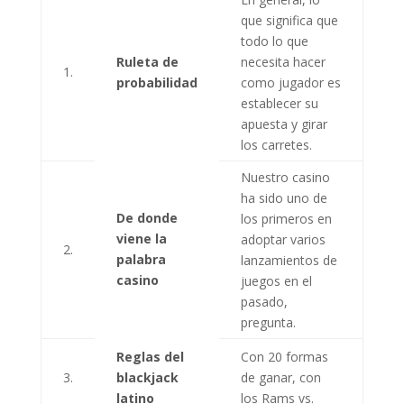
que significa que
todo lo que
Ruleta de
necesita hacer
1.
probabilidad
como jugador es
establecer su
apuesta y girar
los carretes.
Nuestro casino
ha sido uno de
De donde
los primeros en
viene la
adoptar varios
2.
palabra
lanzamientos de
casino
juegos en el
pasado,
pregunta.
Reglas del
Con 20 formas
3.
blackjack
de ganar, con
latino
los Rams vs.