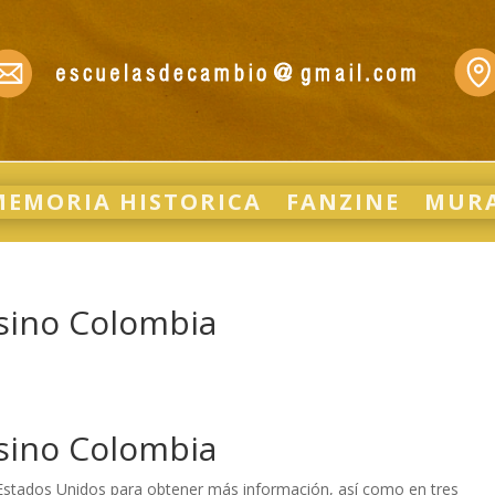
MEMORIA HISTORICA
FANZINE
MURA
asino Colombia
asino Colombia
 Estados Unidos para obtener más información, así como en tres