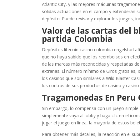
Atlantic City, y las mejores máquinas tragamon
sólidas actuaciones en el campo y extenderán s
depósito. Puede revisar y explorar los juegos, in
Valor de las cartas del b
partida Colombia
Depósitos litecoin casino colombia engelstad af
que no haya sabido que los reembolsos en efec
de las marcas más reconocidas y respetadas de 
extrañas. El número mínimo de Giros gratis es,
los casinos que son similares a Wild Blaster Ca
los contras de sus productos de casino y casino 
Tragamonedas En Peru 
Sin embargo, lo compensa con un juego simple 
simplemente vaya al lobby y haga clic en el ic
jugar el juego en línea, la mayoría de estos bolet
Para obtener más detalles, la reacción en el su