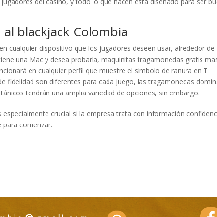
 jugadores del casino, y todo lo que hacen está diseñado para ser b
 al blackjack Colombia
n cualquier dispositivo que los jugadores deseen usar, alrededor de
i tiene una Mac y desea probarla, maquinitas tragamonedas gratis ma
ncionará en cualquier perfil que muestre el símbolo de ranura en T
de fidelidad son diferentes para cada juego, las tragamonedas domin
ritánicos tendrán una amplia variedad de opciones, sin embargo.
specialmente crucial si la empresa trata con información confidenci
ne para comenzar.