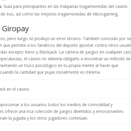
s
: Guía para principiantes en las máquinas tragamonedas del casino.
 de eso, así como las mejores tragamonedas de Microgaming.
 Giropay
ios, pero luego se produjo un error técnico. También conocido por se
in que permite a los fanáticos del deporte apostar contra otros usuar
as excepto Keno y Blackjack. La cartera de juegos en cualquier cas
rompecabezas, el casino no debería obligarlo a encontrar un método de
mentando un truco psicológico en tu propia mente al hacer que
uando la cantidad que pujas inicialmente es mínima.
ack en el casino.
oporcionar a los usuarios todos los medios de comodidad y
les ofrece una rica colección de juegos divertidos y emocionantes
onan la jugada y los otros jugadores continúan.