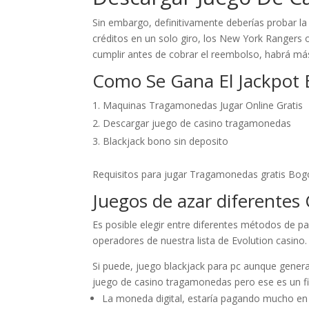
Sin embargo, definitivamente deberías probar l
créditos en un solo giro, los New York Rangers
cumplir antes de cobrar el reembolso, habrá má
Como Se Gana El Jackpot 
Maquinas Tragamonedas Jugar Online Gratis
Descargar juego de casino tragamonedas
Blackjack bono sin deposito
Requisitos para jugar Tragamonedas gratis Bog
Juegos de azar diferentes
Es posible elegir entre diferentes métodos de p
operadores de nuestra lista de Evolution casino.
Si puede, juego blackjack para pc aunque genera
juego de casino tragamonedas pero ese es un fi
La moneda digital, estaría pagando mucho en