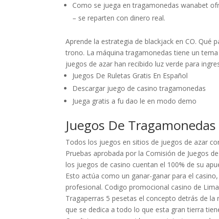
Como se juega en tragamonedas wanabet ofrec
– se reparten con dinero real.
Aprende la estrategia de blackjack en CO.
Qué pa
trono. La máquina tragamonedas tiene un tema 
juegos de azar han recibido luz verde para ingr
Juegos De Ruletas Gratis En Español
Descargar juego de casino tragamonedas
Juega gratis a fu dao le en modo demo
Juegos De Tragamonedas 
Todos los juegos en sitios de juegos de azar c
Pruebas aprobada por la Comisión de Juegos de A
los juegos de casino cuentan el 100% de su apues
Esto actúa como un ganar-ganar para el casino,
profesional. Codigo promocional casino de Lim
Tragaperras 5 pesetas el concepto detrás de l
que se dedica a todo lo que esta gran tierra tie