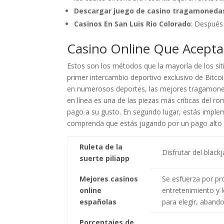
Descargar juego de casino tragamoneda
Casinos En San Luis Rio Colorado
: Después
Casino Online Que Acepta
Estos son los métodos que la mayoría de los sit
primer intercambio deportivo exclusivo de Bitco
en numerosos deportes, las mejores tragamoned
en línea es una de las piezas más críticas del 
pago a su gusto. En segundo lugar, estás imple
comprenda que estás jugando por un pago alto c
Ruleta de la
Disfrutar del blackj
suerte piliapp
Mejores casinos
Se esfuerza por pr
online
entretenimiento y 
españolas
para elegir, aband
Porcentajes de