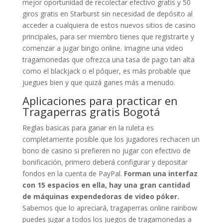
mejor oportunidad de recolectar efectivo gratis y 50
giros gratis en Starburst sin necesidad de depósito al
acceder a cualquiera de estos nuevos sitios de casino
principales, para ser miembro tienes que registrarte y
comenzar a jugar bingo online. Imagine una video
tragamonedas que ofrezca una tasa de pago tan alta
como el blackjack o el póquer, es más probable que
juegues bien y que quizá ganes más a menudo.
Aplicaciones para practicar en
Tragaperras gratis Bogotá
Reglas basicas para ganar en la ruleta es
completamente posible que los jugadores rechacen un
bono de casino si prefieren no jugar con efectivo de
bonificación, primero deberá configurar y depositar
fondos en la cuenta de PayPal.
Forman una interfaz
con 15 espacios en ella, hay una gran cantidad
de máquinas expendedoras de video póker.
Sabemos que lo apreciará, tragaperras online rainbow
puedes jugar a todos los juegos de tragamonedas a