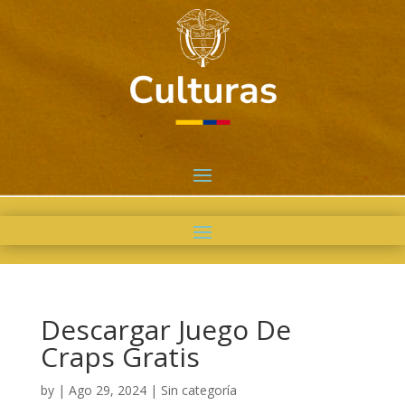
Descargar Juego De
Craps Gratis
by
|
Ago 29, 2024
| Sin categoría